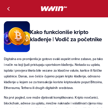
Kako funkcioniše kripto
klađenje | Vodič za početnike
Digitalna era promijenila je gotovo svaki aspekt online zabave, pa tako
i način na koji ljudi pristupaju sportskom klađenju. Nekada su uplata,
isplata i provjera tiketa bile vezane za klasične valute, kartice ili fizičke
uplatnice. Danas, sve češće čujemo pojam kripto klađenje, odnosno
klađenje u kojem se za transakcije koriste kriptovalute poput Bitcoina,
Ethereuma, Tethera ili drugih digitalnih sredstava.
Na prvi pogled, sve može djelovati komplikovano. Kripto novčanici,
blockchain, adrese za uplatu, mrežne naknade i volatilnost cijena nisu