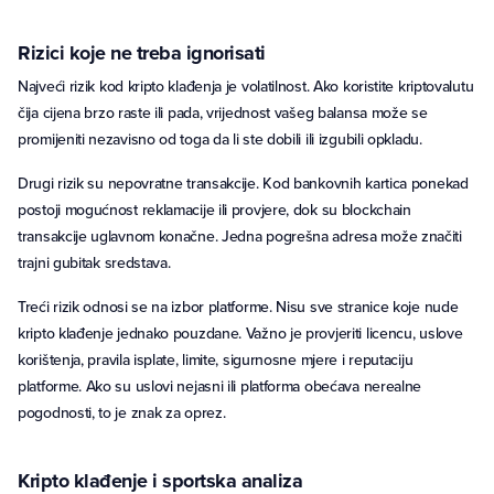
Rizici koje ne treba ignorisati
Najveći rizik kod kripto klađenja je volatilnost. Ako koristite kriptovalutu
čija cijena brzo raste ili pada, vrijednost vašeg balansa može se
promijeniti nezavisno od toga da li ste dobili ili izgubili opkladu.
Drugi rizik su nepovratne transakcije. Kod bankovnih kartica ponekad
postoji mogućnost reklamacije ili provjere, dok su blockchain
transakcije uglavnom konačne. Jedna pogrešna adresa može značiti
trajni gubitak sredstava.
Treći rizik odnosi se na izbor platforme. Nisu sve stranice koje nude
kripto klađenje jednako pouzdane. Važno je provjeriti licencu, uslove
korištenja, pravila isplate, limite, sigurnosne mjere i reputaciju
platforme. Ako su uslovi nejasni ili platforma obećava nerealne
pogodnosti, to je znak za oprez.
Kripto klađenje i sportska analiza