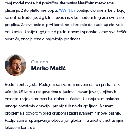
ovaj model može biti praktična alternativa klasičnim metodama
plaćanja. Zato platforme poput
WWIN.ba
postaju dio šire slike u kojoj
se online klađenje, digitalni novac i navike modernih igrača sve više
prepliću. Za sve ostale, prvi korak ne bi trebalo da bude uplata, već
edukacija. U svijetu gdje se digitalni novac i sportske kvote sve češće
susreću, znanje ostaje najvažnija prednost.
O autoru
Marko
Matić
Rođeni entuzijasta. Radujem se svakom novom danu i prilikama za
učenje. Uživam u razgovorima s ljudima i razumijevanju njihovih
emocija, uvijek spreman biti dobar slušalac. U stanju sam pokazati
mnogo pozitivnih emocija i prenijeti ih na druge ljude. Nemam
problema s govorom pred grupom i zadržavanjem njihove pažnje.
Pažljiv sam u ispunjavanju obećanja i gledam na život s unutrašnjim
lokusom kontrole.