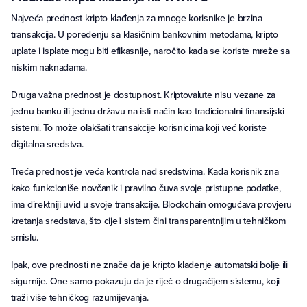
Najveća prednost kripto klađenja za mnoge korisnike je brzina
transakcija. U poređenju sa klasičnim bankovnim metodama, kripto
uplate i isplate mogu biti efikasnije, naročito kada se koriste mreže sa
niskim naknadama.
Druga važna prednost je dostupnost. Kriptovalute nisu vezane za
jednu banku ili jednu državu na isti način kao tradicionalni finansijski
sistemi. To može olakšati transakcije korisnicima koji već koriste
digitalna sredstva.
Treća prednost je veća kontrola nad sredstvima. Kada korisnik zna
kako funkcioniše novčanik i pravilno čuva svoje pristupne podatke,
ima direktniji uvid u svoje transakcije. Blockchain omogućava provjeru
kretanja sredstava, što cijeli sistem čini transparentnijim u tehničkom
smislu.
Ipak, ove prednosti ne znače da je kripto klađenje automatski bolje ili
sigurnije. One samo pokazuju da je riječ o drugačijem sistemu, koji
traži više tehničkog razumijevanja.