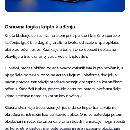
Osnovna logika kripto klađenja
Kripto klađenje se zasniva na istom principu kao i klasično sportsko
klađenje. Igrač bira događaj, analizira kvote, odlučuje o tipu opklade i
ulaže određeni iznos. Razlika je u tome što se depozit i isplata ne
obavljaju u tradicionalnoj valuti, već u kriptovaluti.
U praksi, proces obično izgleda ovako: korisnik ima kripto novčanik, iz
njega šalje određeni iznos na adresu koju mu platforma dodijeli, a
nakon potvrde transakcije sredstva postaju dostupna na korisničkom
računu. Kada želi isplatu, proces ide obrnutim putem: platforma šalje
kripto sredstva nazad na korisnikov novčanik.
Ključna stvar koju treba razumjeti jeste da se kripto transakcije ne
obrađuju na isti način kao bankovne uplate. One se potvrđuju putem
blockchain mreže, što znači da brzina i trošak transakcije mogu zavisiti
od konkretne kriptovalute, opterećenja mreže i izabrane blockchain