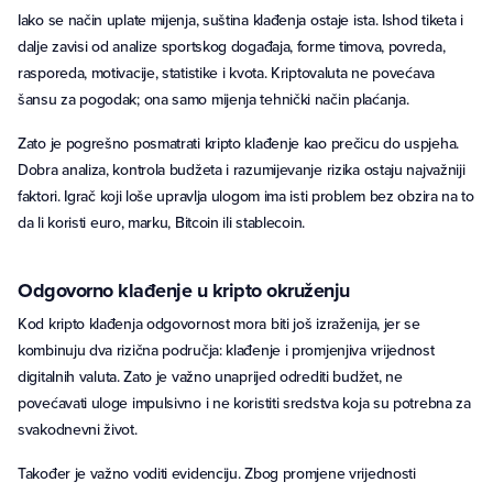
Iako se način uplate mijenja, suština klađenja ostaje ista. Ishod tiketa i
dalje zavisi od analize sportskog događaja, forme timova, povreda,
rasporeda, motivacije, statistike i kvota. Kriptovaluta ne povećava
šansu za pogodak; ona samo mijenja tehnički način plaćanja.
Zato je pogrešno posmatrati kripto klađenje kao prečicu do uspjeha.
Dobra analiza, kontrola budžeta i razumijevanje rizika ostaju najvažniji
faktori. Igrač koji loše upravlja ulogom ima isti problem bez obzira na to
da li koristi euro, marku, Bitcoin ili stablecoin.
Odgovorno klađenje u kripto okruženju
Kod kripto klađenja odgovornost mora biti još izraženija, jer se
kombinuju dva rizična područja: klađenje i promjenjiva vrijednost
digitalnih valuta. Zato je važno unaprijed odrediti budžet, ne
povećavati uloge impulsivno i ne koristiti sredstva koja su potrebna za
svakodnevni život.
Također je važno voditi evidenciju. Zbog promjene vrijednosti