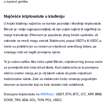
u ispravci greške.
Najčešće kriptovalute u klađenju
U kripto klađenju najčešće se koriste poznatije i likvidnije kriptovalute.
Bitcoin je i dalje najprepoznatljiviji, ali nije uvijek najbrži ili najjeftiniji za
manje transakcije. Ethereum je popularan zbog široke upotrebe, ali
naknade na mreži mogu varirati. Stablecoini, poput USDT-a ili USDC-a,
često su praktični jer su vezani za vrijednost američkog dolara, pa
smanjuju rizik od naglih promjena cijene.
To je važna razlika. Ako neko uplati Bitcoin, vrijednost tog iznosa može
se promijeniti dok čeka ishod tiketa. Kod stablecoina je ta promjena
obično znatno manja, jer je cilj takvih valuta da prate vrijednost
tradicionalne valute. Zato se stablecoini često smatraju pogodnijim
izborom za korisnike koji ne žele dodatni rizik volatilnosti.
Dostupne kriptovalute na
WWIN.ba
: USDT, ETH, BTC, LTC, XRP, BNB,
DOGE, TRX, ADA, SOL, TON, POL, USDC.