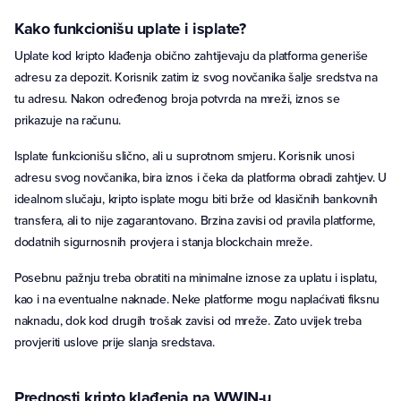
Kako funkcionišu uplate i isplate?
Uplate kod kripto klađenja obično zahtijevaju da platforma generiše
adresu za depozit. Korisnik zatim iz svog novčanika šalje sredstva na
tu adresu. Nakon određenog broja potvrda na mreži, iznos se
prikazuje na računu.
Isplate funkcionišu slično, ali u suprotnom smjeru. Korisnik unosi
adresu svog novčanika, bira iznos i čeka da platforma obradi zahtjev. U
idealnom slučaju, kripto isplate mogu biti brže od klasičnih bankovnih
transfera, ali to nije zagarantovano. Brzina zavisi od pravila platforme,
dodatnih sigurnosnih provjera i stanja blockchain mreže.
Posebnu pažnju treba obratiti na minimalne iznose za uplatu i isplatu,
kao i na eventualne naknade. Neke platforme mogu naplaćivati fiksnu
naknadu, dok kod drugih trošak zavisi od mreže. Zato uvijek treba
provjeriti uslove prije slanja sredstava.
Prednosti kripto klađenja na WWIN-u