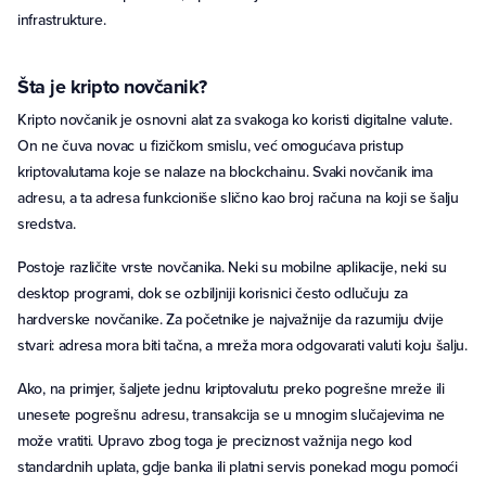
infrastrukture.
Šta je kripto novčanik?
Kripto novčanik je osnovni alat za svakoga ko koristi digitalne valute.
On ne čuva novac u fizičkom smislu, već omogućava pristup
kriptovalutama koje se nalaze na blockchainu. Svaki novčanik ima
adresu, a ta adresa funkcioniše slično kao broj računa na koji se šalju
sredstva.
Postoje različite vrste novčanika. Neki su mobilne aplikacije, neki su
desktop programi, dok se ozbiljniji korisnici često odlučuju za
hardverske novčanike. Za početnike je najvažnije da razumiju dvije
stvari: adresa mora biti tačna, a mreža mora odgovarati valuti koju šalju.
Ako, na primjer, šaljete jednu kriptovalutu preko pogrešne mreže ili
unesete pogrešnu adresu, transakcija se u mnogim slučajevima ne
može vratiti. Upravo zbog toga je preciznost važnija nego kod
standardnih uplata, gdje banka ili platni servis ponekad mogu pomoći