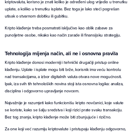
kriptovaluta, korisno je znati koliko je određeni ulog vrijedio u trenutku
uplate, a koliko u trenutku isplate. Bez toga je lako steći pogrešan
utisak o stvarnom dobitku ili gubitku.
Kripto klađenje treba posmatrati isključivo kao oblik zabave za
punoljetne osobe, nikako kao način zarade ili finansijsku strategiju.
Tehnologija mijenja način, ali ne i osnovna pravila
Kripto klađenje donosi moderniji i tehnički drugačiji pristup online
klađenju. Uplate i isplate mogu biti brže, korisnik ima veću kontrolu
nad transakcijama, a izbor digitalnih valuta otvara nove mogućnosti.
Ipak, iza svih tih tehnoloških novina stoji ista osnovna logika: analiza,
disciplina i odgovorno upravljanje novcem.
Najvažnije je razumjeti kako funkcionišu kripto novčanici, koje valute
se koriste, kako se šalju sredstva i koji rizici prate svaku transakciju.
Bez tog znanja, kripto klađenje može biti zbunjujuće i rizično.
Za one koji već razumiju kriptovalute i pristupaju klađenju odgovorno,