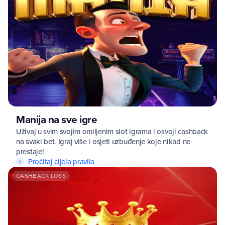
Manija na sve igre
Uživaj u svim svojim omiljenim slot igrama i osvoji cashback
na svaki bet. Igraj više i osjeti uzbuđenje koje nikad ne
prestaje!
Pročitaj cijela pravila
CASHBACK LOSS