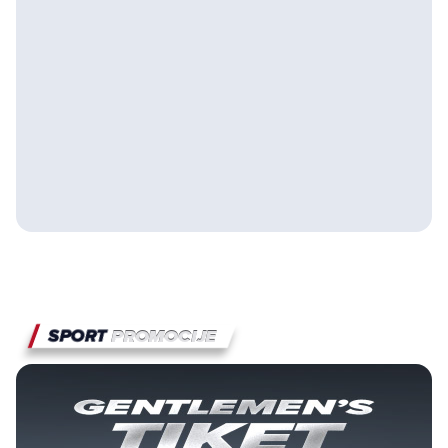
SPORT
PROMOCIJE