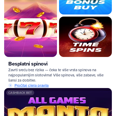
Besplatni spinovi
Zavrti sreću bez rizika — čeka te više vrsta spinova na
najpopularnijim slotovima! Više spinova, više zabave, više
šansi za dobitke.
Pročitaj cijela pravila
CASHBACK BET