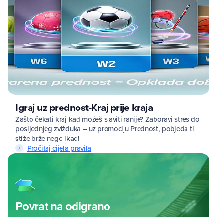
Igraj uz prednost-Kraj prije kraja
Zašto čekati kraj kad možeš slaviti ranije? Zaboravi stres do
posljednjeg zvižduka – uz promociju Prednost, pobjeda ti
stiže brže nego ikad!
Pročitaj cijela pravila
Povrat na odigrano