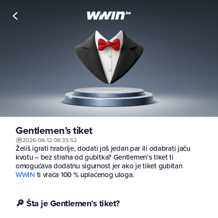
Gentlemen’s tiket
2026-06-12 08:35:52
Želiš igrati hrabrije, dodati još jedan par ili odabrati jaču
kvotu – bez straha od gubitka? Gentlemen’s tiket ti
omogućava dodatnu sigurnost jer ako je tiket gubitan
WWIN
ti vraća 100 % uplaćenog uloga.
🔎 Šta je Gentlemen’s tiket?