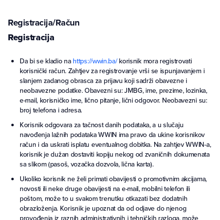
Registracija/Račun
Registracija
Da bi se kladio na
https://wwin.ba/
korisnik mora registrovati
korisnički račun. Zahtjev za registrovanje vrši se ispunjavanjem i
slanjem zadanog obrasca za prijavu koji sadrži obavezne i
neobavezne podatke. Obavezni su: JMBG, ime, prezime, lozinka,
e-mail, korisničko ime, lično pitanje, lični odgovor. Neobavezni su:
broj telefona i adresa.
Korisnik odgovara za tačnost danih podataka, a u slučaju
navođenja lažnih podataka WWIN ima pravo da ukine korisnikov
račun i da uskrati isplatu eventualnog dobitka. Na zahtjev WWIN-a,
korisnik je dužan dostaviti kopiju nekog od zvaničnih dokumenata
sa slikom (pasoš, vozačka dozvola, lična karta).
Ukoliko korisnik ne želi primati obavijesti o promotivnim akcijama,
novosti ili neke druge obavijesti na e-mail, mobilni telefon ili
poštom, može to u svakom trenutku otkazati bez dodatnih
obrazloženja. Korisnik je upoznat da od odjave do njenog
provođenja iz raznih administrativnih i tehničkih razloga, može