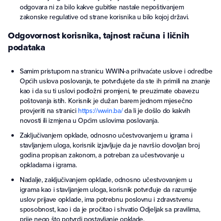
odgovara ni za bilo kakve gubitke nastale nepoštivanjem
zakonske regulative od strane korisnika u bilo kojoj državi.
Odgovornost korisnika, tajnost računa i ličnih
podataka
Samim pristupom na stranicu WWIN-a prihvaćate uslove i odredbe
Općih uslova poslovanja, te potvrđujete da ste ih primili na znanje
kao i da su ti uslovi podložni promjeni, te preuzimate obavezu
poštovanja istih. Korisnik je dužan barem jednom mjesečno
provjeriti na stranici
https://wwin.ba/
da li je došlo do kakvih
novosti ili izmjena u Općim uslovima poslovanja.
Zaključivanjem opklade, odnosno učestvovanjem u igrama i
stavljanjem uloga, korisnik izjavljuje da je navršio dovoljan broj
godina propisan zakonom, a potreban za učestvovanje u
opkladama i igrama.
Nadalje, zaključivanjem opklade, odnosno učestvovanjem u
igrama kao i stavljanjem uloga, korisnik potvrđuje da razumije
uslov prijave opklade, ima potrebnu poslovnu i zdravstvenu
sposobnost, kao i da je pročitao i shvatio Odjeljak sa pravilima,
prije nego što potvrdi postavljanje opklade.