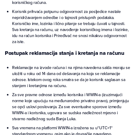
korisničkog računa.
Korisnik prihvaća potpunu odgovornost za posljedice nastale
nepridržavanjem odredbe i o tajnosti pristupnih podataka.
Korisničko ime, lozinka i lično pitanje se trebaju čuvati u tajnosti.
Sva kretanja na računu, uz navođenje korisničkog imena i lozinke,
idu na račun korisnika i Priređivač ne snosi nikakvu odgovornost
za iste.
Postupak reklamacija stanja i kretanja na računu
Reklamacije na izvode računa i na njima navedena salda moraju se
uložiti u roku od 14 dana od dešavanja na koja se reklamacije
odnose. Istekom ovog roka smatra se da je korisnik saglasan sa
stanjem i kretanjima na računu.
Za sve pravne odnose između korisnika i WWIN-a (izuzimajući
norme koje upućuju na međunarodno privatno pravo), primjenjuju
se opći uslovi poslovanja. Za sve eventualne sporove između
WWIN-a i korisnika, ugovara se sudska nadležnost mjesno i
stvarno nadležnog suda Banja Luka.
Sva vremena na platformi WWIN-a izražena su u“UTC+1“
standardnom vremenu, osim ako je drugačije navedeno.