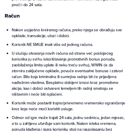
proći i do 24 sata.
Račun
Nakon uspješno kreiranog računa, preko njega se obrađuju sve
opklade, transakcije, ulozi i dobici.
Korisnik NE SMIJE imati više od jednog računa.
U slučaju otvaranja novih računa od strane već postojećeg
korisnika (u svrhu iskorištavanja promotivnih bonus ponuda,
zaobilaženja limita uplate ili neku treću svrhu), WWIN će da
stornira zaključene opklade, povuče eventualne bonuse i zatvori
račun. Bilo koja kriminalna ili sumnjiva radnja bit će prijavljena
nadležnim vlastima. Besplatno dobijeni iznosi kroz promotivne
akcije, kao i dobici ostvareni temeljem tih radnji smatraju se
ništavnim i neće biti isplaćeni.
Korisnik može postaviti trajno/privremeno vremensko ograničenje
kroz koje neće moći koristiti usluge.
Odmor od igre može trajati 24 sata, jednu sedmicu, jedan mjesec,
a to u zahtjevu utvrđuje sam korisnik. Nakon isteka vremena,
ponuda klađenja i igara korisniku stoji na raspolaganju bez