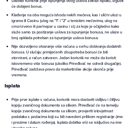
Ukoliko Korisnik prije ispunjenja ovog uslova zatraži isplatu, izgubit
će dobijeni bonus.
Klađenje na oba moguća ishoda nekih mečeva, kao i slični ulozi u
igrama ili Casinu (ulog na "1" i "2" u teniskim mečevima, ulog na
crno/crveno ili par/nepar u casinu i sl.) za koje je očigledno kako
služe samo za postizanje uslova za ispunjenje bonusa, ne ulaze u
broj opklada potreban za ispunjenje uslova bonusa.
Nije dozvoljeno otvaranje više računa u svrhu dobivanja dodatnih
bonusa. U slučaju primijećenih zloupotreba bonusi će biti
stornirani, a račun zatvoren. Jedan korisnik ne može da koristi
istovremeno više bonusa (ukoliko Priređivač ne odredi drugačije).
Priređivač zadržava pravo da marketinške akcije okonča prije
vremena.
Isplata
Prije prve isplate s računa, korisnik mora dostaviti vidljivu i čitljivu
kopiju zvaničnog dokumenta sa slikom. Priređivač će na temelju
kopije zvaničnog dokumenta sa slikom, provjeriti istovjetnost
podataka s podacima koji su bili navedeni prilikom registracije (ime
i prezime i datum rođenja). Isplata dobitka vrši se isključivo na ime