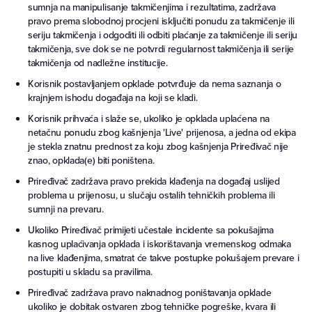
sumnja na manipulisanje takmičenjima i rezultatima, zadržava
pravo prema slobodnoj procjeni isključiti ponudu za takmičenje ili
seriju takmičenja i odgoditi ili odbiti plaćanje za takmičenje ili seriju
takmičenja, sve dok se ne potvrdi regularnost takmičenja ili serije
takmičenja od nadležne institucije.
Korisnik postavljanjem opklade potvrđuje da nema saznanja o
krajnjem ishodu događaja na koji se kladi.
Korisnik prihvaća i slaže se, ukoliko je opklada uplaćena na
netačnu ponudu zbog kašnjenja 'Live' prijenosa, a jedna od ekipa
je stekla znatnu prednost za koju zbog kašnjenja Priređivač nije
znao, opklada(e) biti poništena.
Priređivač zadržava pravo prekida klađenja na događaj uslijed
problema u prijenosu, u slučaju ostalih tehničkih problema ili
sumnji na prevaru.
Ukoliko Priređivač primijeti učestale incidente sa pokušajima
kasnog uplaćivanja opklada i iskorištavanja vremenskog odmaka
na live klađenjima, smatrat će takve postupke pokušajem prevare i
postupiti u skladu sa pravilima.
Priređivač zadržava pravo naknadnog poništavanja opklade
ukoliko je dobitak ostvaren zbog tehničke pogreške, kvara ili