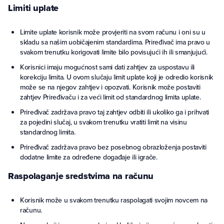
Limiti uplate
Limite uplate korisnik može provjeriti na svom računu i oni su u
skladu sa našim uobičajenim standardima. Priređivač ima pravo u
svakom trenutku korigovati limite bilo povisujući ih ili smanjujući.
Korisnici imaju mogućnost sami dati zahtjev za uspostavu ili
korekciju limita. U ovom slučaju limit uplate koji je odredio korisnik
može se na njegov zahtjev i opozvati. Korisnik može postaviti
zahtjev Priređivaču i za veći limit od standardnog limita uplate.
Priređivač zadržava pravo taj zahtjev odbiti ili ukoliko ga i prihvati
za pojedini slučaj, u svakom trenutku vratiti limit na visinu
standardnog limita.
Priređivač zadržava pravo bez posebnog obrazloženja postaviti
dodatne limite za određene događaje ili igrače.
Raspolaganje sredstvima na računu
Korisnik može u svakom trenutku raspolagati svojim novcem na
računu.