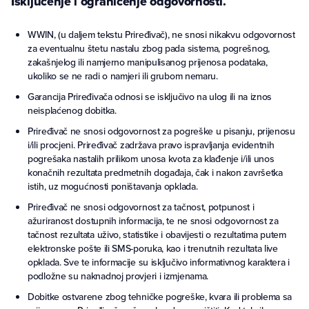
Isključenje i ograničenje odgovornosti.
WWIN, (u daljem tekstu Priređivač), ne snosi nikakvu odgovornost
za eventualnu štetu nastalu zbog pada sistema, pogrešnog,
zakašnjelog ili namjerno manipulisanog prijenosa podataka,
ukoliko se ne radi o namjeri ili grubom nemaru.
Garancija Priređivača odnosi se isključivo na ulog ili na iznos
neisplaćenog dobitka.
Priređivač ne snosi odgovornost za pogreške u pisanju, prijenosu
i/ili procjeni. Priređivač zadržava pravo ispravljanja evidentnih
pogrešaka nastalih prilikom unosa kvota za klađenje i/ili unos
konačnih rezultata predmetnih događaja, čak i nakon završetka
istih, uz mogućnosti poništavanja opklada.
Priređivač ne snosi odgovornost za tačnost, potpunost i
ažuriranost dostupnih informacija, te ne snosi odgovornost za
tačnost rezultata uživo, statistike i obavijesti o rezultatima putem
elektronske pošte ili SMS-poruka, kao i trenutnih rezultata live
opklada. Sve te informacije su isključivo informativnog karaktera i
podložne su naknadnoj provjeri i izmjenama.
Dobitke ostvarene zbog tehničke pogreške, kvara ili problema sa