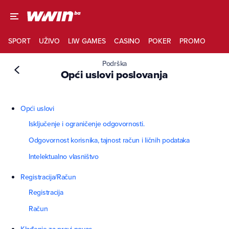
SPORT
UŽIVO
LIW GAMES
CASINO
POKER
PROMO
Podrška
Opći uslovi poslovanja
Opći uslovi
Isključenje i ograničenje odgovornosti.
Odgovornost korisnika, tajnost račun i ličnih podataka
Intelektualno vlasništvo
Registracija/Račun
Registracija
Račun