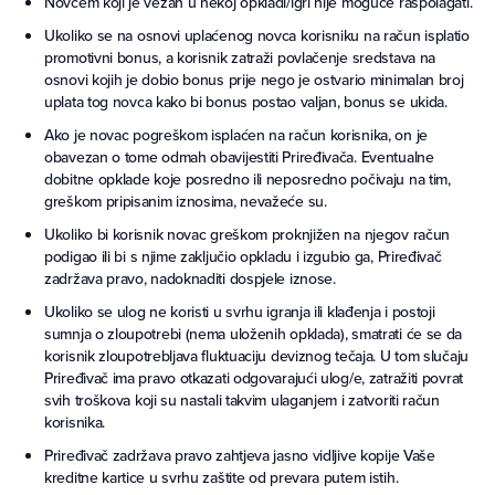
Novcem koji je vezan u nekoj opkladi/igri nije moguće raspolagati.
Ukoliko se na osnovi uplaćenog novca korisniku na račun isplatio
promotivni bonus, a korisnik zatraži povlačenje sredstava na
osnovi kojih je dobio bonus prije nego je ostvario minimalan broj
uplata tog novca kako bi bonus postao valjan, bonus se ukida.
Ako je novac pogreškom isplaćen na račun korisnika, on je
obavezan o tome odmah obavijestiti Priređivača. Eventualne
dobitne opklade koje posredno ili neposredno počivaju na tim,
greškom pripisanim iznosima, nevažeće su.
Ukoliko bi korisnik novac greškom proknjižen na njegov račun
podigao ili bi s njime zaključio opkladu i izgubio ga, Priređivač
zadržava pravo, nadoknaditi dospjele iznose.
Ukoliko se ulog ne koristi u svrhu igranja ili klađenja i postoji
sumnja o zloupotrebi (nema uloženih opklada), smatrati će se da
korisnik zloupotrebljava fluktuaciju deviznog tečaja. U tom slučaju
Priređivač ima pravo otkazati odgovarajući ulog/e, zatražiti povrat
svih troškova koji su nastali takvim ulaganjem i zatvoriti račun
korisnika.
Priređivač zadržava pravo zahtjeva jasno vidljive kopije Vaše
kreditne kartice u svrhu zaštite od prevara putem istih.