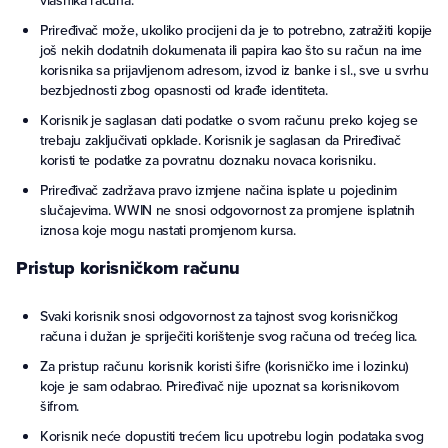
vlasnika računa.
Priređivač može, ukoliko procijeni da je to potrebno, zatražiti kopije
još nekih dodatnih dokumenata ili papira kao što su račun na ime
korisnika sa prijavljenom adresom, izvod iz banke i sl., sve u svrhu
bezbjednosti zbog opasnosti od krađe identiteta.
Korisnik je saglasan dati podatke o svom računu preko kojeg se
trebaju zaključivati opklade. Korisnik je saglasan da Priređivač
koristi te podatke za povratnu doznaku novaca korisniku.
Priređivač zadržava pravo izmjene načina isplate u pojedinim
slučajevima. WWIN ne snosi odgovornost za promjene isplatnih
iznosa koje mogu nastati promjenom kursa.
Pristup korisničkom računu
Svaki korisnik snosi odgovornost za tajnost svog korisničkog
računa i dužan je spriječiti korištenje svog računa od trećeg lica.
Za pristup računu korisnik koristi šifre (korisničko ime i lozinku)
koje je sam odabrao. Priređivač nije upoznat sa korisnikovom
šifrom.
Korisnik neće dopustiti trećem licu upotrebu login podataka svog