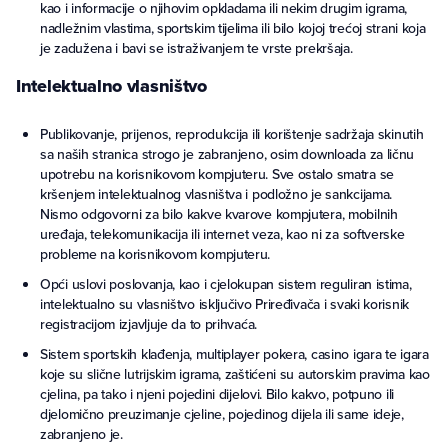
kao i informacije o njihovim opkladama ili nekim drugim igrama,
nadležnim vlastima, sportskim tijelima ili bilo kojoj trećoj strani koja
je zadužena i bavi se istraživanjem te vrste prekršaja.
Intelektualno vlasništvo
Publikovanje, prijenos, reprodukcija ili korištenje sadržaja skinutih
sa naših stranica strogo je zabranjeno, osim downloada za ličnu
upotrebu na korisnikovom kompjuteru. Sve ostalo smatra se
kršenjem intelektualnog vlasništva i podložno je sankcijama.
Nismo odgovorni za bilo kakve kvarove kompjutera, mobilnih
uređaja, telekomunikacija ili internet veza, kao ni za softverske
probleme na korisnikovom kompjuteru.
Opći uslovi poslovanja, kao i cjelokupan sistem reguliran istima,
intelektualno su vlasništvo isključivo Priređivača i svaki korisnik
registracijom izjavljuje da to prihvaća.
Sistem sportskih klađenja, multiplayer pokera, casino igara te igara
koje su slične lutrijskim igrama, zaštićeni su autorskim pravima kao
cjelina, pa tako i njeni pojedini dijelovi. Bilo kakvo, potpuno ili
djelomično preuzimanje cjeline, pojedinog dijela ili same ideje,
zabranjeno je.