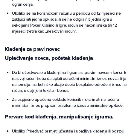
ograničenja.
Ukoliko se na korisničkom računu u periodu od 12 mjeseci ne
zaključi niti jedna opklada, ili se ne odigra niti jedna igra u
sekcijama Poker, Casino ili Igre, račun se nakon isteka tih 12
mjeseci tretira kao „neaktivan račun“.
Klađenje za pravi novac
Uplaćivanje novca, početak klađenja
Da bi učestvovao u klađenjima i igrama s pravim novcem korisnik
na svoj račun treba da uplati određeni minimalni iznos novca ili je
na temelju marketinške akcije dobio besplatno određeni iznos na
račun, u daljnjem tekstu - bonus.
Za uspješno uplaćenu opkladu korisnik mora imati na računu
minimalan iznos propisan pravilom o iznosu minimalne opklade.
Prevare kod klađenja, manipulisanje igrama.
Ukoliko Priređivač primjeti učestala i upadljiva klađenja ili postoji