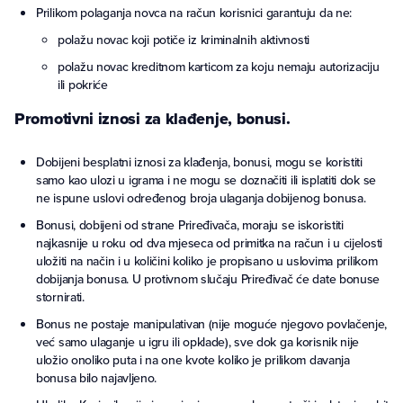
Prilikom polaganja novca na račun korisnici garantuju da ne:
polažu novac koji potiče iz kriminalnih aktivnosti
polažu novac kreditnom karticom za koju nemaju autorizaciju
ili pokriće
Promotivni iznosi za klađenje, bonusi.
Dobijeni besplatni iznosi za klađenja, bonusi, mogu se koristiti
samo kao ulozi u igrama i ne mogu se doznačiti ili isplatiti dok se
ne ispune uslovi određenog broja ulaganja dobijenog bonusa.
Bonusi, dobijeni od strane Priređivača, moraju se iskoristiti
najkasnije u roku od dva mjeseca od primitka na račun i u cijelosti
uložiti na način i u količini koliko je propisano u uslovima prilikom
dobijanja bonusa. U protivnom slučaju Priređivač će date bonuse
stornirati.
Bonus ne postaje manipulativan (nije moguće njegovo povlačenje,
već samo ulaganje u igru ili opklade), sve dok ga korisnik nije
uložio onoliko puta i na one kvote koliko je prilikom davanja
bonusa bilo najavljeno.