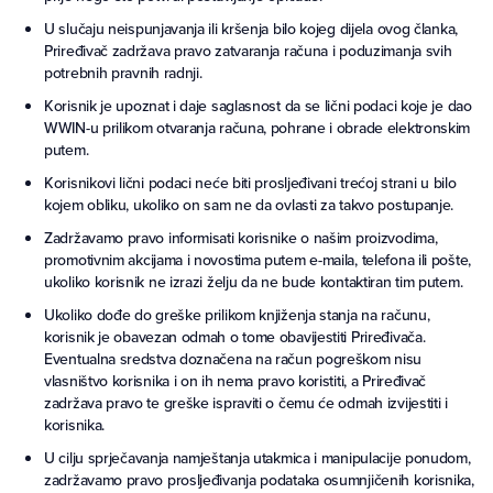
U slučaju neispunjavanja ili kršenja bilo kojeg dijela ovog članka,
Priređivač zadržava pravo zatvaranja računa i poduzimanja svih
potrebnih pravnih radnji.
Korisnik je upoznat i daje saglasnost da se lični podaci koje je dao
WWIN-u prilikom otvaranja računa, pohrane i obrade elektronskim
putem.
Korisnikovi lični podaci neće biti prosljeđivani trećoj strani u bilo
kojem obliku, ukoliko on sam ne da ovlasti za takvo postupanje.
Zadržavamo pravo informisati korisnike o našim proizvodima,
promotivnim akcijama i novostima putem e-maila, telefona ili pošte,
ukoliko korisnik ne izrazi želju da ne bude kontaktiran tim putem.
Ukoliko dođe do greške prilikom knjiženja stanja na računu,
korisnik je obavezan odmah o tome obavijestiti Priređivača.
Eventualna sredstva doznačena na račun pogreškom nisu
vlasništvo korisnika i on ih nema pravo koristiti, a Priređivač
zadržava pravo te greške ispraviti o čemu će odmah izvijestiti i
korisnika.
U cilju sprječavanja namještanja utakmica i manipulacije ponudom,
zadržavamo pravo prosljeđivanja podataka osumnjičenih korisnika,