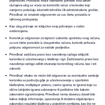
prijenosom, Priređivač može naknadno poništiti. Kod takvih
slučajeva ulog se vraća na korisnički račun a korisnike koji
namjerno pokušaju iskoristiti tehničke i/ili administrativne greške,
Priređivač će smatrati odgovornim za svu štetu proizašlu iz
njihovog postupanja.
Kao ulog priznaje se isključivo onaj pohranjen u našim
evidencijama.
Korisnik je odgovoran za tajnost i zakonitu upotrebu svog računa,
za sve štete proizašle iz zloupotrebe računa, korisnik prihvaća
potpunu odgovornost za nastale posljedice.
Priređivač zadržava pravo bez navođenja razloga isključiti
korisnika iz učestvovanja u klađenju i igri. Zadržavamo pravo bez
navođenja razloga odbiti otvaranje korisničkog računa, kao i isti
zatvoriti.
Priređivač nikako ne može biti odgovoran za eventualne sankcije
korisnika sa područja gdje je učestvovovanje u sportskim
klađenjima, multiplayer pokeru, casino igrama, te igrama koje su
slične lutrijskim igrama zabranjene ili podložne bilo kakvim
zakonskim ograničenjima. Priređivač nema obavezu davati bilo
kakve daljnje informacije, upozorenja ili dodatna objašnjenja o
zakonskoj regulativi klađenja u pojedinim zemljama, kao što ne