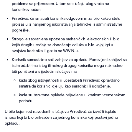
problema sa prijenosom. U tom se slučaju ulog vraća na
korisnikov račun.
Priređivač će smatrati korisnika odgovornim za bilo kakvu štetu
proizašlu iz namjernog iskorištavanja tehničke ili administrativne
pogreške.
Strogo je zabranjena upotreba mehaničkih, elektronskih ili bilo
kojih drugih uređaja za donošenje odluka u bilo kojoj igri u
svojstvu korisnika ili gosta na WWIN-u.
Korisnik samostalno radi zahtjev za opkladu. Ponovljeni zahtjevi sa
istim odabirima istog ili nekog drugog korisnika mogu naknadno
biti poništeni u slijedećim slučajevima:
kada zbog istovjetnosti ili učestalosti Priređivač opravdano
smatra da korisnici djeluju kao saradnici ili udruženje.
kada su istovrsne opklade prijavljene u kratkom vremenskom
periodu
U bilo kojem od navedenih slučajeva Priređivač će izvršiti isplatu
iznosa koji bi bio prihvaćen za jednog korisnika koji postavi jednu
opkladu.