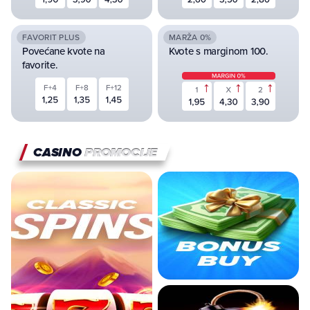
FAVORIT PLUS
MARŽA 0%
Povećane kvote na
Kvote s marginom 100.
favorite.
CASINO
PROMOCIJE