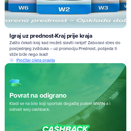
Igraj uz prednost-Kraj prije kraja
Zašto čekati kraj kad možeš slaviti ranije? Zaboravi stres do
posljednjeg zvižduka – uz promociju Prednost, pobjeda ti
stiže brže nego ikad!
Pročitaj cijela pravila
Povrat na odigrano
Kladi se na bilo koji sportski događaj putem WWIN-a i
ostvari svoj cashback.