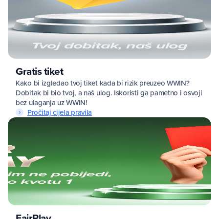
Gratis tiket
Kako bi izgledao tvoj tiket kada bi rizik preuzeo WWIN?
Dobitak bi bio tvoj, a naš ulog. Iskoristi ga pametno i osvoji
bez ulaganja uz WWIN!
Pročitaj cijela pravila
FairPlay