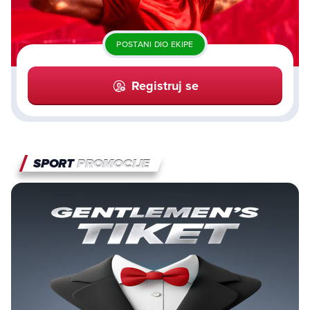
POSTANI DIO EKIPE
Registruj se
SPORT
PROMOCIJE