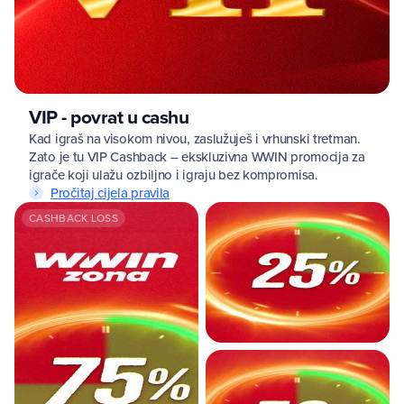
VIP - povrat u cashu
Kad igraš na visokom nivou, zaslužuješ i vrhunski tretman.
Zato je tu VIP Cashback – ekskluzivna WWIN promocija za
igrače koji ulažu ozbiljno i igraju bez kompromisa.
Pročitaj cijela pravila
CASHBACK LOSS