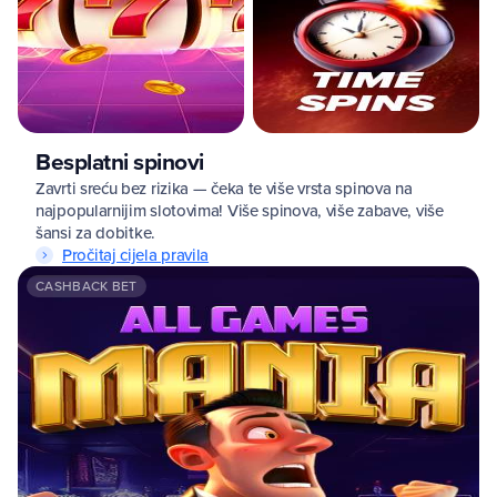
Besplatni spinovi
Zavrti sreću bez rizika — čeka te više vrsta spinova na
najpopularnijim slotovima! Više spinova, više zabave, više
šansi za dobitke.
Pročitaj cijela pravila
CASHBACK BET