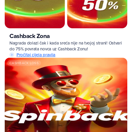
Cashback Zona
Nagrada dolazi čak i kada sreća nije na tvojoj strani! Ostvari
do 75% povrata novca uz Cashback Zonu!
Pročitaj cijela pravila
CASHBACK LOSS