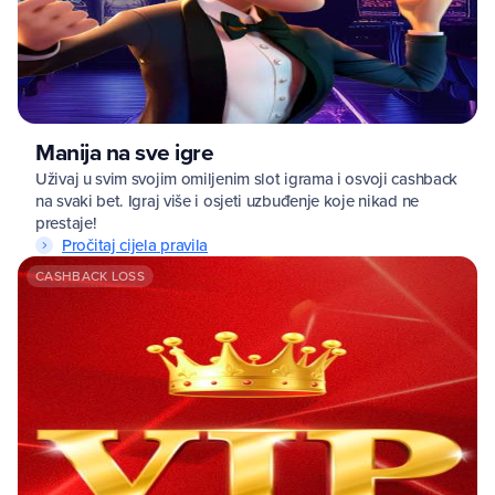
Manija na sve igre
Uživaj u svim svojim omiljenim slot igrama i osvoji cashback
na svaki bet. Igraj više i osjeti uzbuđenje koje nikad ne
prestaje!
Pročitaj cijela pravila
CASHBACK LOSS