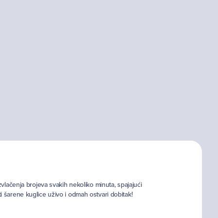
zvlačenja brojeva svakih nekoliko minuta, spajajući
i šarene kuglice uživo i odmah ostvari dobitak!