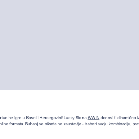
virtuelne igre u Bosni i Hercegovini! Lucky Six na
WWIN
donosi ti dinamična i
ine formata. Bubanj se nikada ne zaustavlja - izaberi svoju kombinaciju, prat