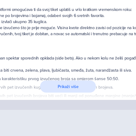
latformi omogućava ti da svoj tiket uplatiš u vrlo kratkom vremenskom roku:
e po brojevima i bojama), odaberi svojih 6 sretnih favorita.
 izvlači ukupno 35 kuglica.
bude izvučeno što je prije moguće. Visina kvote direktno zavisi od pozicije na k
vučenih, tvoj tiket je dobitan, a novac se automatski i trenutno prebacuje na
pektar sporednih opklada (side bets). Ako u nekom kolu ne želiš pogađati t
biti crvena, zelena, plava, ljubičasta, smeđa, žuta, narandžasta ili siva.
a karakteristiku prvog izvučenog broja sa omjerom šanse 50:50.
Prikaži više
vih pet izvučenih kuglica biti više parnih ili neparnih brojeva.
rvih pet izvučenih brojeva biti veći ili manji od ponuđene margine (manje/
vojoj trenutnoj strategiji za naredno kolo:
gromne kvote koje rastu ako se brojevi izvuku rano, za igrače koji ciljaju 
glice, veća statistička šansa za pogodak, za igrače koji vole brze, jednost