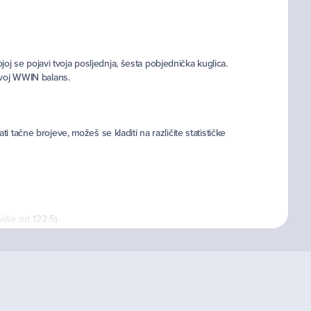
ojoj se pojavi tvoja posljednja, šesta pobjednička kuglica.
 tvoj WWIN balans.
ačne brojeve, možeš se kladiti na različite statističke
više od 122.5).
velike dobitke.
avne opklade.