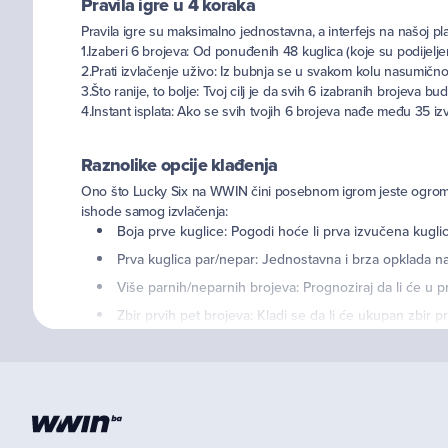
Pravila igre u 4 koraka
Pravila igre su maksimalno jednostavna, a interfejs na našoj p
1.Izaberi 6 brojeva: Od ponuđenih 48 kuglica (koje su podijeljen
2.Prati izvlačenje uživo: Iz bubnja se u svakom kolu nasumično
3.Što ranije, to bolje: Tvoj cilj je da svih 6 izabranih brojeva 
4.Instant isplata: Ako se svih tvojih 6 brojeva nađe među 35 iz
Raznolike opcije klađenja
Ono što Lucky Six na WWIN čini posebnom igrom jeste ogroman s
ishode samog izvlačenja:
Boja prve kuglice: Pogodi hoće li prva izvučena kuglica 
Prva kuglica par/nepar: Jednostavna i brza opklada n
Više parnih/neparnih brojeva: Prognoziraj da li će u pr
Zbir prvih pet brojeva: Kladi se da li će ukupan zbir p
Pregled opcija klađenja i prednosti
Pogledaj tabelu i odaberi vrstu opklade koja najbolje odgovara t
Standardna igra (6/48) - pogađanje 6 tačnih brojeva, o
Klađenje na boju - biranje boje prve ili posljednje ku