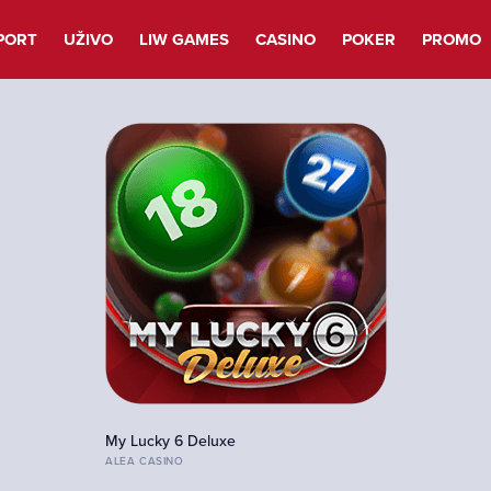
PORT
UŽIVO
LIW GAMES
CASINO
POKER
PROMO
My Lucky 6 Deluxe
ALEA CASINO