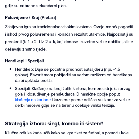
gdje su odbrane sekundarni plan.
Poluvrijeme / Kraj (Prelazi)
Zahtjevna igra sa tradicionalno visokim kvotama. Ovdje moraš pogoditi
i ishod prvog poluvremena i konačan rezultat utakmice. Najpoznatiji su
preokreti (iz 1 u 2 ili iz 2 u 1), koji donose izuzetno velike dobitke, ali se
dešavaju znatno rjeđe.
Hendikepi i Specijali
Hendikep: Daje se početna prednost autsajderu (npr. +1.5
golova). Favorit mora pobijediti sa većom razlikom od hendikepa
da bi opklada prošla.
Specijali: Klađenje na broj žutih kartona, kornere, strijelca prvog
gola ili dosuđivanje penal-udarca. Dinamične opcije poput
klađenja na kartone
i kaznene poene odličan su izbor za velike
derbi mečeve gdje se na terenu očekuje velika tenzija.
Strategija izbora: singl, kombo ili sistem?
Ključna odluka kada učiš kako se igra tiket za fudbal, a pomoću koje