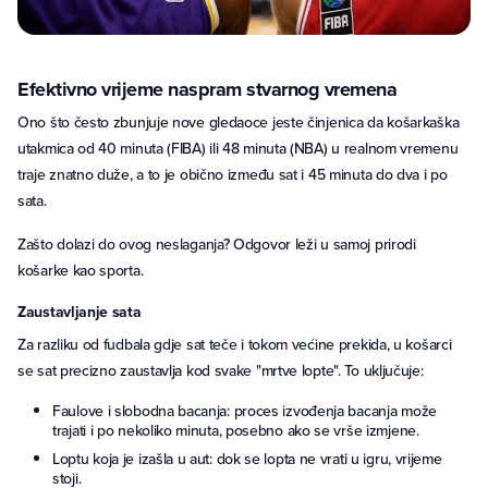
Efektivno vrijeme naspram stvarnog vremena
Ono što često zbunjuje nove gledaoce jeste činjenica da košarkaška
utakmica od 40 minuta (FIBA) ili 48 minuta (NBA) u realnom vremenu
traje znatno duže, a to je obično između sat i 45 minuta do dva i po
sata.
Zašto dolazi do ovog neslaganja? Odgovor leži u samoj prirodi
košarke kao sporta.
Zaustavljanje sata
Za razliku od fudbala gdje sat teče i tokom većine prekida, u košarci
se sat precizno zaustavlja kod svake "mrtve lopte". To uključuje:
Faulove i slobodna bacanja: proces izvođenja bacanja može
trajati i po nekoliko minuta, posebno ako se vrše izmjene.
Loptu koja je izašla u aut: dok se lopta ne vrati u igru, vrijeme
stoji.