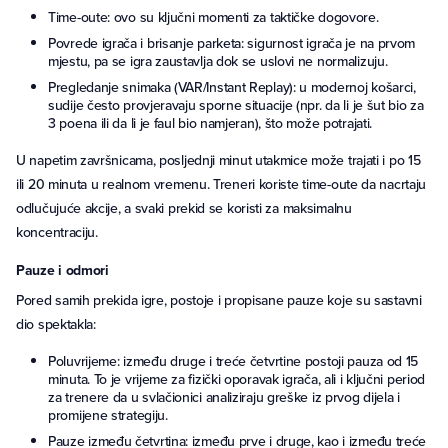
Time-oute: ovo su ključni momenti za taktičke dogovore.
Povrede igrača i brisanje parketa: sigurnost igrača je na prvom
mjestu, pa se igra zaustavlja dok se uslovi ne normalizuju.
Pregledanje snimaka (VAR/Instant Replay): u modernoj košarci,
sudije često provjeravaju sporne situacije (npr. da li je šut bio za
3 poena ili da li je faul bio namjeran), što može potrajati.
U napetim završnicama, posljednji minut utakmice može trajati i po 15
ili 20 minuta u realnom vremenu. Treneri koriste time-oute da nacrtaju
odlučujuće akcije, a svaki prekid se koristi za maksimalnu
koncentraciju.
Pauze i odmori
Pored samih prekida igre, postoje i propisane pauze koje su sastavni
dio spektakla:
Poluvrijeme: između druge i treće četvrtine postoji pauza od 15
minuta. To je vrijeme za fizički oporavak igrača, ali i ključni period
za trenere da u svlačionici analiziraju greške iz prvog dijela i
promijene strategiju.
Pauze između četvrtina: između prve i druge, kao i između treće