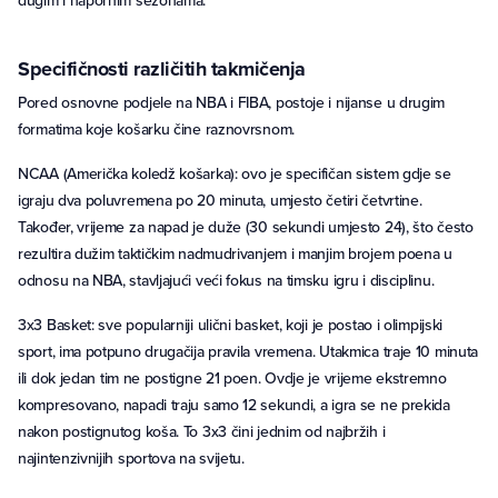
dugim i napornim sezonama.
Specifičnosti različitih takmičenja
Pored osnovne podjele na NBA i FIBA, postoje i nijanse u drugim
formatima koje košarku čine raznovrsnom.
NCAA (Američka koledž košarka): ovo je specifičan sistem gdje se
igraju dva poluvremena po 20 minuta, umjesto četiri četvrtine.
Također, vrijeme za napad je duže (30 sekundi umjesto 24), što često
rezultira dužim taktičkim nadmudrivanjem i manjim brojem poena u
odnosu na NBA, stavljajući veći fokus na timsku igru i disciplinu.
3x3 Basket: sve popularniji ulični basket, koji je postao i olimpijski
sport, ima potpuno drugačija pravila vremena. Utakmica traje 10 minuta
ili dok jedan tim ne postigne 21 poen. Ovdje je vrijeme ekstremno
kompresovano, napadi traju samo 12 sekundi, a igra se ne prekida
nakon postignutog koša. To 3x3 čini jednim od najbržih i
najintenzivnijih sportova na svijetu.