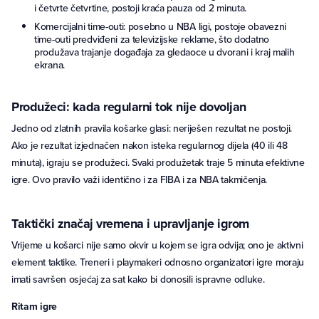
i četvrte četvrtine, postoji kraća pauza od 2 minuta.
Komercijalni time-outi: posebno u NBA ligi, postoje obavezni
time-outi predviđeni za televizijske reklame, što dodatno
produžava trajanje događaja za gledaoce u dvorani i kraj malih
ekrana.
Produžeci: kada regularni tok nije dovoljan
Jedno od zlatnih pravila košarke glasi: neriješen rezultat ne postoji.
Ako je rezultat izjednačen nakon isteka regularnog dijela (40 ili 48
minuta), igraju se produžeci. Svaki produžetak traje 5 minuta efektivne
igre. Ovo pravilo važi identično i za FIBA i za NBA takmičenja.
Taktički značaj vremena i upravljanje igrom
Vrijeme u košarci nije samo okvir u kojem se igra odvija; ono je aktivni
element taktike. Treneri i playmakeri odnosno organizatori igre moraju
imati savršen osjećaj za sat kako bi donosili ispravne odluke.
Ritam igre