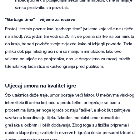
napadajući tek u posljednjim sekundama napada, čime smanjuje
šansu protivniku za povratak.
"Garbage time" – vrijeme za rezerve
Postoji i termin poznat kao "garbage time" (vrijeme koje više ne utječe
na ishod). Ako jedan tim vodi sa 20 ili više poena razlike na par minuta
do kraja, treneri povlače svoje zvijezde kako bi izbjegli povrede. Tada
priliku dobijaju mladi igrači i oni sa manjom minutažom. Iako ovo
vrijeme ne utječe na pobjednika, ono je dragocjeno za razvoj mladih
talenata koji tada stiču iskustvo igranja pred publikom.
Utjecaj umora na kvalitet igre
Što utakmica duže traje, umor postaje veći faktor. U mečevima visokog
intenziteta ili onima koji odu u produžetke, primjećuje se pad u
procentima šuta jer noge igrača postaju "teške", a skok šut zahtijeva
savršenu koordinaciju tijela. Također, mentalni umor dovodi do
grešaka u odbrani i loših dodavanja. Zbog toga su fizička priprema i
dubina klupe (broj kvalitetnih rezervnih igrača) često presudni faktori u