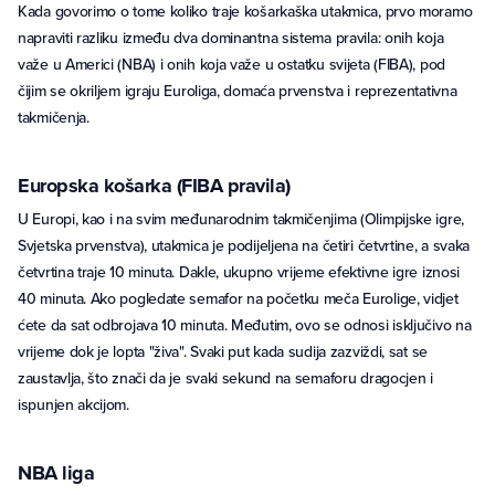
Kada govorimo o tome koliko traje košarkaška utakmica, prvo moramo
napraviti razliku između dva dominantna sistema pravila: onih koja
važe u Americi (NBA) i onih koja važe u ostatku svijeta (FIBA), pod
čijim se okriljem igraju Euroliga, domaća prvenstva i reprezentativna
takmičenja.
Europska košarka (FIBA pravila)
U Europi, kao i na svim međunarodnim takmičenjima (Olimpijske igre,
Svjetska prvenstva), utakmica je podijeljena na četiri četvrtine, a svaka
četvrtina traje 10 minuta. Dakle, ukupno vrijeme efektivne igre iznosi
40 minuta. Ako pogledate semafor na početku meča Eurolige, vidjet
ćete da sat odbrojava 10 minuta. Međutim, ovo se odnosi isključivo na
vrijeme dok je lopta "živa". Svaki put kada sudija zazviždi, sat se
zaustavlja, što znači da je svaki sekund na semaforu dragocjen i
ispunjen akcijom.
NBA liga