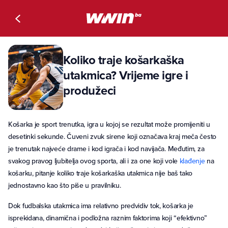
Koliko traje košarkaška
utakmica? Vrijeme igre i
produžeci
Košarka je sport trenutka, igra u kojoj se rezultat može promijeniti u
desetinki sekunde. Čuveni zvuk sirene koji označava kraj meča često
je trenutak najveće drame i kod igrača i kod navijača. Međutim, za
svakog pravog ljubitelja ovog sporta, ali i za one koji vole
klađenje
na
košarku, pitanje koliko traje košarkaška utakmica nije baš tako
jednostavno kao što piše u pravilniku.
Dok fudbalska utakmica ima relativno predvidiv tok, košarka je
isprekidana, dinamična i podložna raznim faktorima koji “efektivno”