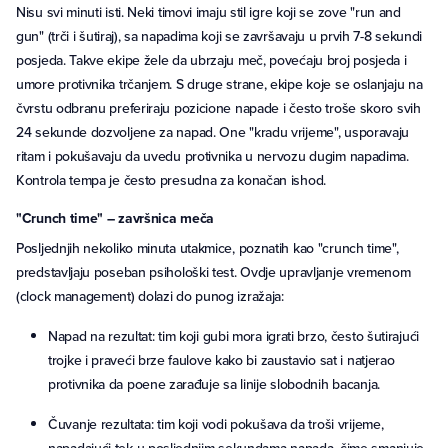
Nisu svi minuti isti. Neki timovi imaju stil igre koji se zove "run and
gun" (trči i šutiraj), sa napadima koji se završavaju u prvih 7-8 sekundi
posjeda. Takve ekipe žele da ubrzaju meč, povećaju broj posjeda i
umore protivnika trčanjem. S druge strane, ekipe koje se oslanjaju na
čvrstu odbranu preferiraju pozicione napade i često troše skoro svih
24 sekunde dozvoljene za napad. One "kradu vrijeme", usporavaju
ritam i pokušavaju da uvedu protivnika u nervozu dugim napadima.
Kontrola tempa je često presudna za konačan ishod.
"Crunch time" – završnica meča
Posljednjih nekoliko minuta utakmice, poznatih kao "crunch time",
predstavljaju poseban psihološki test. Ovdje upravljanje vremenom
(clock management) dolazi do punog izražaja:
Napad na rezultat: tim koji gubi mora igrati brzo, često šutirajući
trojke i praveći brze faulove kako bi zaustavio sat i natjerao
protivnika da poene zarađuje sa linije slobodnih bacanja.
Čuvanje rezultata: tim koji vodi pokušava da troši vrijeme,