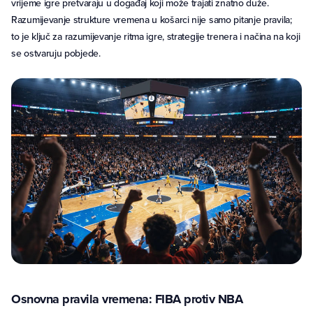
vrijeme igre pretvaraju u događaj koji može trajati znatno duže.
Razumijevanje strukture vremena u košarci nije samo pitanje pravila;
to je ključ za razumijevanje ritma igre, strategije trenera i načina na koji
se ostvaruju pobjede.
Osnovna pravila vremena: FIBA protiv NBA