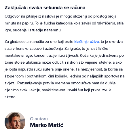
Zaključak: svaka sekunda se računa
Odgovor na pitanje iz naslova je mnogo složeniji od prostog broja
minuta na papiru. To je fluidna kategorija koja zavisi od takmičenja, stila
igre, suđenja i situacije na terenu.
Za gledaoce, a naročito za one koji prate
klađenje uživo
, to je oko dva
sata vrhunske zabave i uzbuđenja. Za igrače, to je test fizičke i
mentalne snage, koncentracije i izdržljivosti. Košarka je jedinstvena po
tome što se utakmica može odlučiti i nakon što vrijeme istekne, a ako
je lopta napustila ruku šutera prije sirene. Ta neizvjesnost, ta borba sa
štopericom i protivnikom, čini košarku jednim od najljepših sportova na
svijetu. Razumijevanje pravila vremena omogućava nam da dublje
cijenimo svaku akciju, svaki time-out i svaki šut koji prkosi zvuku
sirene.
O autoru
Marko
Matić