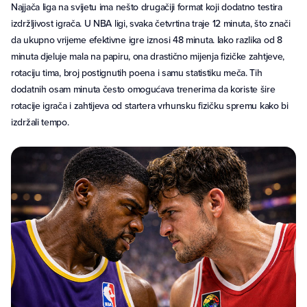
Najjača liga na svijetu ima nešto drugačiji format koji dodatno testira
izdržljivost igrača. U NBA ligi, svaka četvrtina traje 12 minuta, što znači
da ukupno vrijeme efektivne igre iznosi 48 minuta. Iako razlika od 8
minuta djeluje mala na papiru, ona drastično mijenja fizičke zahtjeve,
rotaciju tima, broj postignutih poena i samu statistiku meča. Tih
dodatnih osam minuta često omogućava trenerima da koriste šire
rotacije igrača i zahtijeva od startera vrhunsku fizičku spremu kako bi
izdržali tempo.