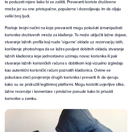
te poduzeti mjere kako bi se zaštiti. Prevaranti koriste društvene
mreže jer su one pristupačne, popularne i dozvoljavaju im da ciljaju
veliki broj ljudi.
Postoje brojni načini na koje prevaranti mogu pokušati izmanipulirati
korisnike društvenih mreža za klađenje. To može uključiti lažne dojave,
stvaranje lažnih profila koji nude 'sigurne' oklade uz rezervaciju istih,
korištenje photoshopa da se lažira povijest dobitnih oklada, stvaranje
lažnih kladionica koje jednostavno uzimaju novac korisnika ili pak
stvaranje lažnih korisničkih računa s dobitkom koji vizualno izgledaju
kao autentični korisnički računi poznatih kladionica. Ovime se
pokušava steći povjerenje drugih korisnika i prevariti ih da vjeruju
kako su se pridružili legitimnoj platformi. Mogu koristiti uvjerljive slike,
lažne recenzije i komentare i privlačne ponude kako bi privukli
korisnike u zamku.