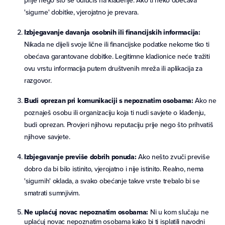
prije nego što se odlučiš na klađenje. Ako ti neko obećava
'sigurne' dobitke, vjerojatno je prevara.
Izbjegavanje davanja osobnih ili financijskih informacija:
Nikada ne dijeli svoje lične ili financijske podatke nekome tko ti
obećava garantovane dobitke. Legitimne kladionice neće tražiti
ovu vrstu informacija putem društvenih mreža ili aplikacija za
razgovor.
Budi oprezan pri komunikaciji s nepoznatim osobama:
Ako ne
poznaješ osobu ili organizaciju koja ti nudi savjete o klađenju,
budi oprezan. Provjeri njihovu reputaciju prije nego što prihvatiš
njihove savjete.
Izbjegavanje previše dobrih ponuda:
Ako nešto zvuči previše
dobro da bi bilo istinito, vjerojatno i nije istinito. Realno, nema
'sigurnih' oklada, a svako obećanje takve vrste trebalo bi se
smatrati sumnjivim.
Ne uplaćuj novac nepoznatim osobama:
Ni u kom slučaju ne
uplaćuj novac nepoznatim osobama kako bi ti isplatili navodni