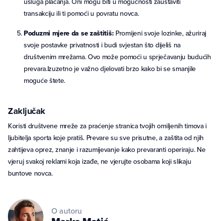
usluga plaćanja. Oni mogu biti u mogućnosti zaustaviti
transakciju ili ti pomoći u povratu novca.
Poduzmi mjere da se zaštitiš:
Promijeni svoje lozinke, ažuriraj
svoje postavke privatnosti i budi svjestan što dijeliš na
društvenim mrežama. Ovo može pomoći u sprječavanju budućih
prevara.Izuzetno je važno djelovati brzo kako bi se smanjile
moguće štete.
Zaključak
Koristi društvene mreže za praćenje stranica tvojih omiljenih timova i
ljubitelja sporta koje pratiš. Prevare su sve prisutne, a zaštita od njih
zahtijeva oprez, znanje i razumijevanje kako prevaranti operiraju. Ne
vjeruj svakoj reklami koja izađe, ne vjerujte osobama koji slikaju
buntove novca.
O autoru