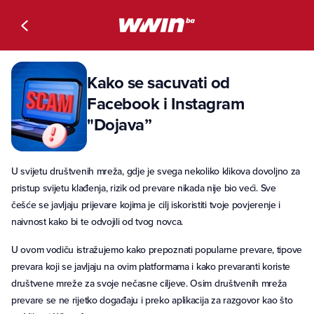
Kako se sacuvati od
Facebook i Instagram
"Dojava”
U svijetu društvenih mreža, gdje je svega nekoliko klikova dovoljno za
pristup svijetu klađenja, rizik od prevare nikada nije bio veći. Sve
češće se javljaju prijevare kojima je cilj iskoristiti tvoje povjerenje i
naivnost kako bi te odvojili od tvog novca.
U ovom vodiču istražujemo kako prepoznati popularne prevare, tipove
prevara koji se javljaju na ovim platformama i kako prevaranti koriste
društvene mreže za svoje nečasne ciljeve. Osim društvenih mreža
prevare se ne rijetko događaju i preko aplikacija za razgovor kao što