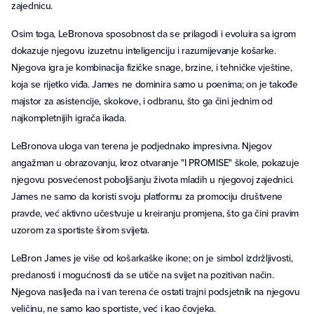
zajednicu.
Osim toga, LeBronova sposobnost da se prilagodi i evoluira sa igrom
dokazuje njegovu izuzetnu inteligenciju i razumijevanje košarke.
Njegova igra je kombinacija fizičke snage, brzine, i tehničke vještine,
koja se rijetko viđa. James ne dominira samo u poenima; on je takođe
majstor za asistencije, skokove, i odbranu, što ga čini jednim od
najkompletnijih igrača ikada.
LeBronova uloga van terena je podjednako impresivna. Njegov
angažman u obrazovanju, kroz otvaranje "I PROMISE" škole, pokazuje
njegovu posvećenost poboljšanju života mladih u njegovoj zajednici.
James ne samo da koristi svoju platformu za promociju društvene
pravde, već aktivno učestvuje u kreiranju promjena, što ga čini pravim
uzorom za sportiste širom svijeta.
LeBron James je više od košarkaške ikone; on je simbol izdržljivosti,
predanosti i mogućnosti da se utiče na svijet na pozitivan način.
Njegova nasljeđa na i van terena će ostati trajni podsjetnik na njegovu
veličinu, ne samo kao sportiste, već i kao čovjeka.