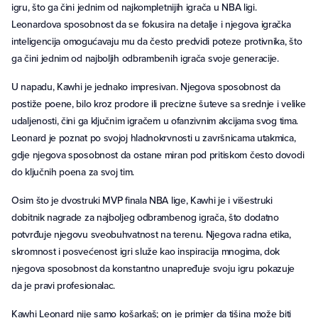
igru, što ga čini jednim od najkompletnijih igrača u NBA ligi.
Leonardova sposobnost da se fokusira na detalje i njegova igračka
inteligencija omogućavaju mu da često predvidi poteze protivnika, što
ga čini jednim od najboljih odbrambenih igrača svoje generacije.
U napadu, Kawhi je jednako impresivan. Njegova sposobnost da
postiže poene, bilo kroz prodore ili precizne šuteve sa srednje i velike
udaljenosti, čini ga ključnim igračem u ofanzivnim akcijama svog tima.
Leonard je poznat po svojoj hladnokrvnosti u završnicama utakmica,
gdje njegova sposobnost da ostane miran pod pritiskom često dovodi
do ključnih poena za svoj tim.
Osim što je dvostruki MVP finala NBA lige, Kawhi je i višestruki
dobitnik nagrade za najboljeg odbrambenog igrača, što dodatno
potvrđuje njegovu sveobuhvatnost na terenu. Njegova radna etika,
skromnost i posvećenost igri služe kao inspiracija mnogima, dok
njegova sposobnost da konstantno unapređuje svoju igru pokazuje
da je pravi profesionalac.
Kawhi Leonard nije samo košarkaš; on je primjer da tišina može biti