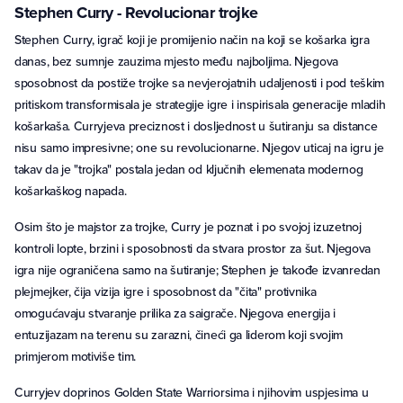
Stephen Curry - Revolucionar trojke
Stephen Curry, igrač koji je promijenio način na koji se košarka igra
danas, bez sumnje zauzima mjesto među najboljima. Njegova
sposobnost da postiže trojke sa nevjerojatnih udaljenosti i pod teškim
pritiskom transformisala je strategije igre i inspirisala generacije mladih
košarkaša. Curryjeva preciznost i dosljednost u šutiranju sa distance
nisu samo impresivne; one su revolucionarne. Njegov uticaj na igru je
takav da je "trojka" postala jedan od ključnih elemenata modernog
košarkaškog napada.
Osim što je majstor za trojke, Curry je poznat i po svojoj izuzetnoj
kontroli lopte, brzini i sposobnosti da stvara prostor za šut. Njegova
igra nije ograničena samo na šutiranje; Stephen je takođe izvanredan
plejmejker, čija vizija igre i sposobnost da "čita" protivnika
omogućavaju stvaranje prilika za saigrače. Njegova energija i
entuzijazam na terenu su zarazni, čineći ga liderom koji svojim
primjerom motiviše tim.
Curryjev doprinos Golden State Warriorsima i njihovim uspjesima u