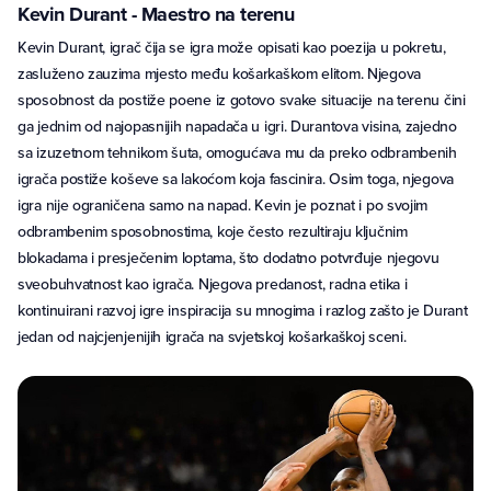
Kevin Durant - Maestro na terenu
Kevin Durant, igrač čija se igra može opisati kao poezija u pokretu,
zasluženo zauzima mjesto među košarkaškom elitom. Njegova
sposobnost da postiže poene iz gotovo svake situacije na terenu čini
ga jednim od najopasnijih napadača u igri. Durantova visina, zajedno
sa izuzetnom tehnikom šuta, omogućava mu da preko odbrambenih
igrača postiže koševe sa lakoćom koja fascinira. Osim toga, njegova
igra nije ograničena samo na napad. Kevin je poznat i po svojim
odbrambenim sposobnostima, koje često rezultiraju ključnim
blokadama i presječenim loptama, što dodatno potvrđuje njegovu
sveobuhvatnost kao igrača. Njegova predanost, radna etika i
kontinuirani razvoj igre inspiracija su mnogima i razlog zašto je Durant
jedan od najcjenjenijih igrača na svjetskoj košarkaškoj sceni.