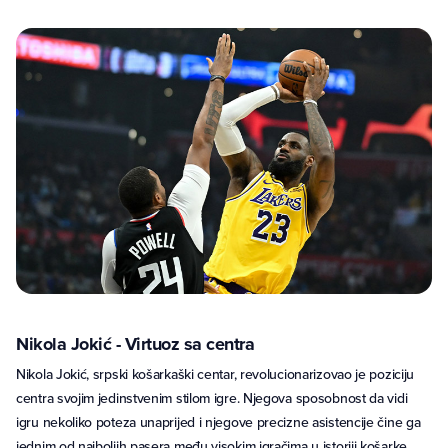
Nikola Jokić - Virtuoz sa centra
Nikola Jokić, srpski košarkaški centar, revolucionarizovao je poziciju
centra svojim jedinstvenim stilom igre. Njegova sposobnost da vidi
igru nekoliko poteza unaprijed i njegove precizne asistencije čine ga
jednim od najboljih pasera među visokim igračima u istoriji košarke.