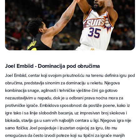
Joel Embiid - Dominacija pod obručima
Joel Embiid, centar koji svojom prisutnošću na terenu definira igru pod
obručima, predstavlja sinonim za dominaciju u reketu. Njegova
kombinacija snage, agilnosti i tehničke vještine čini ga gotovo
nezaustavljivim u napadu, dok je u odbrani prava noćna mora za
protivničke igrače. Embiidova sposobnost da postiže poene, kako iz
igre tako i sa linije slobodnih bacanja, uz impresivan broj skokova i
blokada, stavlja ga u sam vrh najboljih centara u ligi. Njegova igra nije
samo fizička; Joel posjeduje i izuzetan osjećaj za igru, što mu
omogućava da često izvodi poteze koji su tipični za igrače manjih