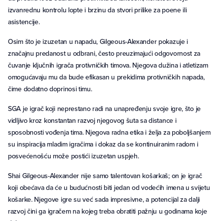
izvanrednu kontrolu lopte i brzinu da stvori prilike za poene ili
asistencije.
Osim što je izuzetan u napadu, Gilgeous-Alexander pokazuje i
značajnu predanost u odbrani, često preuzimajući odgovornost za
čuvanje ključnih igrača protivničkih timova. Njegova dužina i atletizam
omogućavaju mu da bude efikasan u prekidima protivničkih napada,
čime dodatno doprinosi timu.
SGA je igrač koji neprestano radi na unapređenju svoje igre, što je
vidljivo kroz konstantan razvoj njegovog šuta sa distance i
sposobnosti vođenja tima. Njegova radna etika i želja za poboljšanjem
su inspiracija mladim igračima i dokaz da se kontinuiranim radom i
posvećenošću može postići izuzetan uspjeh.
Shai Gilgeous-Alexander nije samo talentovan košarkaš; on je igrač
koji obećava da će u budućnosti biti jedan od vodećih imena u svijetu
košarke. Njegove igre su već sada impresivne, a potencijal za dalji
razvoj čini ga igračem na kojeg treba obratiti pažnju u godinama koje