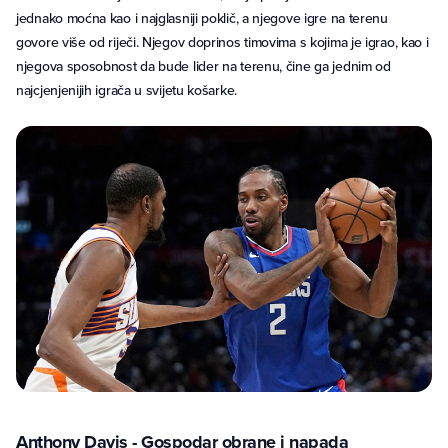
jednako moćna kao i najglasniji poklič, a njegove igre na terenu
govore više od riječi. Njegov doprinos timovima s kojima je igrao, kao i
njegova sposobnost da bude lider na terenu, čine ga jednim od
najcjenjenijih igrača u svijetu košarke.
Anthony Davis - Gospodar obrane i napada