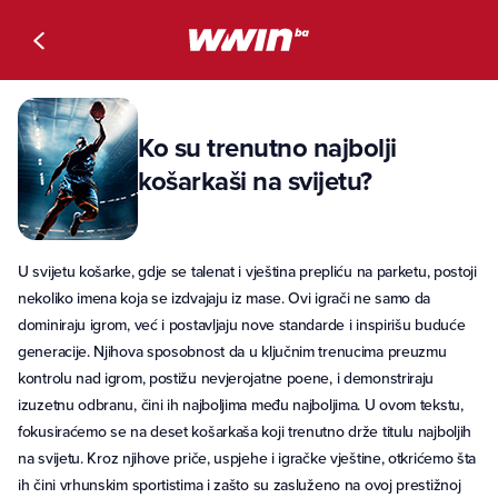
Ko su trenutno najbolji
košarkaši na svijetu?
U svijetu košarke, gdje se talenat i vještina prepliću na parketu, postoji
nekoliko imena koja se izdvajaju iz mase. Ovi igrači ne samo da
dominiraju igrom, već i postavljaju nove standarde i inspirišu buduće
generacije. Njihova sposobnost da u ključnim trenucima preuzmu
kontrolu nad igrom, postižu nevjerojatne poene, i demonstriraju
izuzetnu odbranu, čini ih najboljima među najboljima. U ovom tekstu,
fokusiraćemo se na deset košarkaša koji trenutno drže titulu najboljih
na svijetu. Kroz njihove priče, uspjehe i igračke vještine, otkrićemo šta
ih čini vrhunskim sportistima i zašto su zasluženo na ovoj prestižnoj