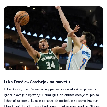
Luka Dončić - Čarobnjak na parketu
Luka Dončić, mladi Slovenac koji je osvojio košarkaški svijet svojom
igrom, pravo je osvježenje u NBA ligi. Od trenutka kada je stupio na
košarkašku scenu, Luka je pokazao da posjeduje ne samo izuzetan
talenat, već i igračku zrelost koja prevazilazi njegove godine. Njegova