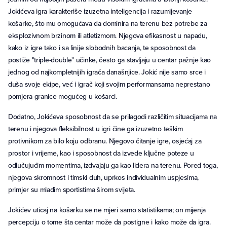
Jokićeva igra karakteriše izuzetna inteligencija i razumijevanje
košarke, što mu omogućava da dominira na terenu bez potrebe za
eksplozivnom brzinom ili atletizmom. Njegova efikasnost u napadu,
kako iz igre tako i sa linije slobodnih bacanja, te sposobnost da
postiže "triple-double" učinke, često ga stavljaju u centar pažnje kao
jednog od najkompletnijih igrača današnjice. Jokić nije samo srce i
duša svoje ekipe, već i igrač koji svojim performansama neprestano
pomjera granice mogućeg u košarci.
Dodatno, Jokićeva sposobnost da se prilagodi različitim situacijama na
terenu i njegova fleksibilnost u igri čine ga izuzetno teškim
protivnikom za bilo koju odbranu. Njegovo čitanje igre, osjećaj za
prostor i vrijeme, kao i sposobnost da izvede ključne poteze u
odlučujućim momentima, izdvajaju ga kao lidera na terenu. Pored toga,
njegova skromnost i timski duh, uprkos individualnim uspjesima,
primjer su mladim sportistima širom svijeta.
Jokićev uticaj na košarku se ne mjeri samo statistikama; on mijenja
percepciju o tome šta centar može da postigne i kako može da igra.