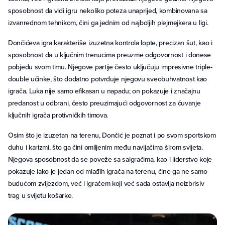
sposobnost da vidi igru nekoliko poteza unaprijed, kombinovana sa
izvanrednom tehnikom, čini ga jednim od najboljih plejmejkera u ligi.
Dončićeva igra karakteriše izuzetna kontrola lopte, precizan šut, kao i
sposobnost da u ključnim trenucima preuzme odgovornost i donese
pobjedu svom timu. Njegove partije često uključuju impresivne triple-
double učinke, što dodatno potvrđuje njegovu sveobuhvatnost kao
igrača. Luka nije samo efikasan u napadu; on pokazuje i značajnu
predanost u odbrani, često preuzimajući odgovornost za čuvanje
ključnih igrača protivničkih timova.
Osim što je izuzetan na terenu, Dončić je poznat i po svom sportskom
duhu i karizmi, što ga čini omiljenim među navijačima širom svijeta.
Njegova sposobnost da se poveže sa saigračima, kao i liderstvo koje
pokazuje iako je jedan od mlađih igrača na terenu, čine ga ne samo
budućom zvijezdom, već i igračem koji već sada ostavlja neizbrisiv
trag u svijetu košarke.