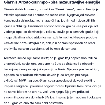
Giannis Antetokounmpo - Sila nezaustavljive energije
Giannis Antetokounmpo, poznat kao "Greek Freak", personifikacija je
atletske sposobnosti i neumorne radne etike. Njegova jedinstvena
kombinacija visine, brzine, i snage čini ga jednim od najversatilnijih
igrača u NBA ligi. Giannisova sposobnost da igra na više pozicija, od
vođenja lopte do dominacije u reketu, stavlja ga u sam vrh igrača koji
mogu uticati na ishod utakmice na različite načine. Njegove prodore
karakteriše nezaustavljiva sila, dok je u odbrani sposoban da brani
protivnike na svim pozicijama, od bekova do centara.
Antetokounmpo nije samo atleta; on je igrač koji neprestano radi na
unapređenju svoje igre, posebno na šutu sa distance i slobodnim
bacanjima, čime postaje još opasniji protivnik. Njegova predanost igri,
zajedno sa prirodnim talentom, dovela je do brojnih priznanja,
uključujući MVP nagrade. Giannisova sposobnost da vodi svoj tim,
inspiriše saigrače i preuzima odgovornost u ključnim trenucima, čini ga
ne samo liderom na terenu, već i van njega. Njegova priča, od
skromnih početaka do vrha NBA lige, inspiracija je mnogima i dokazuje
da su granice ono što sami sebi postavimo.