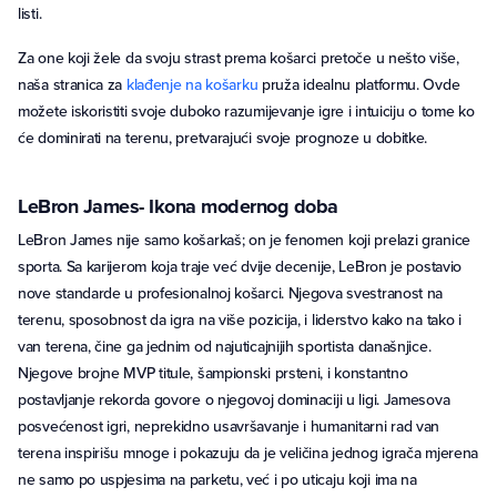
listi.
Za one koji žele da svoju strast prema košarci pretoče u nešto više,
naša stranica za
klađenje na košarku
pruža idealnu platformu. Ovde
možete iskoristiti svoje duboko razumijevanje igre i intuiciju o tome ko
će dominirati na terenu, pretvarajući svoje prognoze u dobitke.
LeBron James- Ikona modernog doba
LeBron James nije samo košarkaš; on je fenomen koji prelazi granice
sporta. Sa karijerom koja traje već dvije decenije, LeBron je postavio
nove standarde u profesionalnoj košarci. Njegova svestranost na
terenu, sposobnost da igra na više pozicija, i liderstvo kako na tako i
van terena, čine ga jednim od najuticajnijih sportista današnjice.
Njegove brojne MVP titule, šampionski prsteni, i konstantno
postavljanje rekorda govore o njegovoj dominaciji u ligi. Jamesova
posvećenost igri, neprekidno usavršavanje i humanitarni rad van
terena inspirišu mnoge i pokazuju da je veličina jednog igrača mjerena
ne samo po uspjesima na parketu, već i po uticaju koji ima na