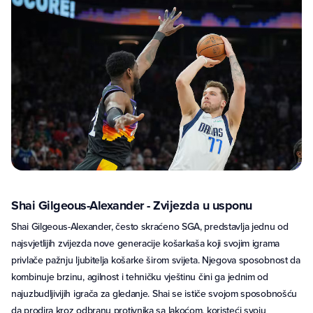
Shai Gilgeous-Alexander - Zvijezda u usponu
Shai Gilgeous-Alexander, često skraćeno SGA, predstavlja jednu od
najsvjetlijih zvijezda nove generacije košarkaša koji svojim igrama
privlače pažnju ljubitelja košarke širom svijeta. Njegova sposobnost da
kombinuje brzinu, agilnost i tehničku vještinu čini ga jednim od
najuzbudljivijih igrača za gledanje. Shai se ističe svojom sposobnošću
da prodira kroz odbranu protivnika sa lakoćom, koristeći svoju