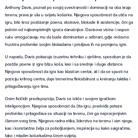
Anthony Davis, poznat po svojoj svestranosti i dominaciji na oba kraja
terena, prava je sila u svijetu košarke. Njegova sposobnost da utiče na
igru, bilo kroz postizanje poena, skokove, blokade ili asistencije, čini ga
jednim od najkompletnijih igrača današnjice. Davisova visina i raspon
ruku omogućavaju mu da bude dominantan u odbrani, gdje redovno
frustrira protivnike svojim blokadama i prisiljava ih na promjenu igre.
U napadu, Davis pokazuje izuzetnu tehniku i vještine, sposoban je da
postiže poene iz igre blizu koša, kao i sa srednje i duge distance.
Njegova sposobnost da igra kao klasičan centar, ali i da se spusti na
poziciju krilnog centra, daje trenerima fleksibilnost u kreiranju taktika i
prilagođavanju igre tima.
Osim fizičkih predispozicija, Davis se ističe i svojom igračkom
inteligencijom. Njegova sposobnost da čita igru, predviđa poteze
protivnika i prilagođava se situaciji na terenu, čini ga neprocjenjivim
članom svog tima. Njegova radna etika, liderstvo na terenu i van njega,
kao i konstantna želja za poboljšanjem, inspiracija su kako saigračima,
tako i mladim košarkašima širom svijeta.