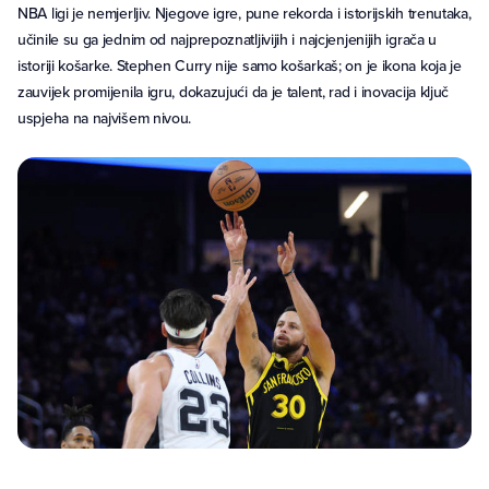
NBA ligi je nemjerljiv. Njegove igre, pune rekorda i istorijskih trenutaka,
učinile su ga jednim od najprepoznatljivijih i najcjenjenijih igrača u
istoriji košarke. Stephen Curry nije samo košarkaš; on je ikona koja je
zauvijek promijenila igru, dokazujući da je talent, rad i inovacija ključ
uspjeha na najvišem nivou.