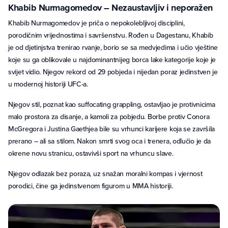
Khabib Nurmagomedov – Nezaustavljiv i neporažen
Khabib Nurmagomedov je priča o nepokolebljivoj disciplini,
porodičnim vrijednostima i savršenstvu. Rođen u Dagestanu, Khabib
je od djetinjstva trenirao rvanje, borio se sa medvjedima i učio vještine
koje su ga oblikovale u najdominantnijeg borca lake kategorije koje je
svijet vidio. Njegov rekord od 29 pobjeda i nijedan poraz jedinstven je
u modernoj historiji UFC-a.
Njegov stil, poznat kao suffocating grappling, ostavljao je protivnicima
malo prostora za disanje, a kamoli za pobjedu. Borbe protiv Conora
McGregora i Justina Gaethjea bile su vrhunci karijere koja se završila
prerano – ali sa stilom. Nakon smrti svog oca i trenera, odlučio je da
okrene novu stranicu, ostavivši sport na vrhuncu slave.
Njegov odlazak bez poraza, uz snažan moralni kompas i vjernost
porodici, čine ga jedinstvenom figurom u MMA historiji.