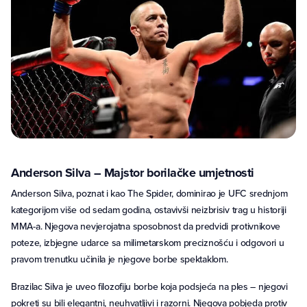
Anderson Silva – Majstor borilačke umjetnosti
Anderson Silva, poznat i kao The Spider, dominirao je UFC srednjom
kategorijom više od sedam godina, ostavivši neizbrisiv trag u historiji
MMA-a. Njegova nevjerojatna sposobnost da predvidi protivnikove
poteze, izbjegne udarce sa milimetarskom preciznošću i odgovori u
pravom trenutku učinila je njegove borbe spektaklom.
Brazilac Silva je uveo filozofiju borbe koja podsjeća na ples – njegovi
pokreti su bili elegantni, neuhvatljivi i razorni. Njegova pobjeda protiv