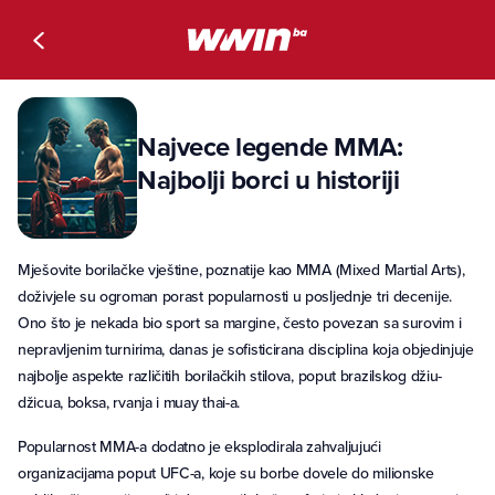
Najvece legende MMA:
Najbolji borci u historiji
Mješovite borilačke vještine, poznatije kao MMA (Mixed Martial Arts),
doživjele su ogroman porast popularnosti u posljednje tri decenije.
Ono što je nekada bio sport sa margine, često povezan sa surovim i
nepravljenim turnirima, danas je sofisticirana disciplina koja objedinjuje
najbolje aspekte različitih borilačkih stilova, poput brazilskog džiu-
džicua, boksa, rvanja i muay thai-a.
Popularnost MMA-a dodatno je eksplodirala zahvaljujući
organizacijama poput UFC-a, koje su borbe dovele do milionske