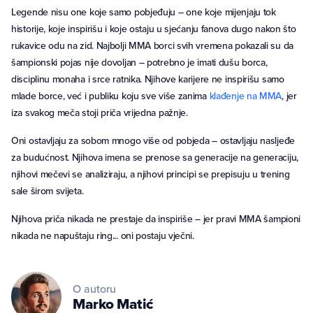
Legende nisu one koje samo pobjeđuju – one koje mijenjaju tok
historije, koje inspirišu i koje ostaju u sjećanju fanova dugo nakon što
rukavice odu na zid. Najbolji MMA borci svih vremena pokazali su da
šampionski pojas nije dovoljan – potrebno je imati dušu borca,
disciplinu monaha i srce ratnika. Njihove karijere ne inspirišu samo
mlade borce, već i publiku koju sve više zanima
klađenje na MMA
, jer
iza svakog meča stoji priča vrijedna pažnje.
Oni ostavljaju za sobom mnogo više od pobjeda – ostavljaju nasljeđe
za budućnost. Njihova imena se prenose sa generacije na generaciju,
njihovi mečevi se analiziraju, a njihovi principi se prepisuju u trening
sale širom svijeta.
Njihova priča nikada ne prestaje da inspiriše – jer pravi MMA šampioni
nikada ne napuštaju ring... oni postaju vječni.
O autoru
Marko
Matić