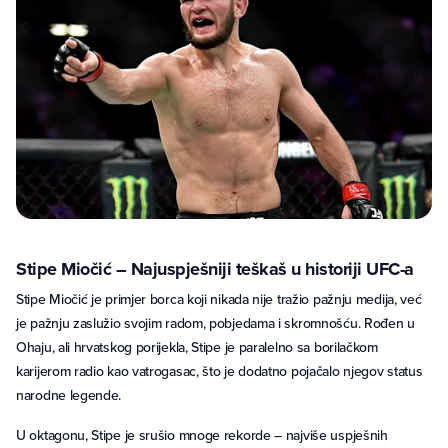
Stipe Miočić – Najuspješniji teškaš u historiji UFC-a
Stipe Miočić je primjer borca koji nikada nije tražio pažnju medija, već
je pažnju zaslužio svojim radom, pobjedama i skromnošću. Rođen u
Ohaju, ali hrvatskog porijekla, Stipe je paralelno sa borilačkom
karijerom radio kao vatrogasac, što je dodatno pojačalo njegov status
narodne legende.
U oktagonu, Stipe je srušio mnoge rekorde – najviše uspješnih