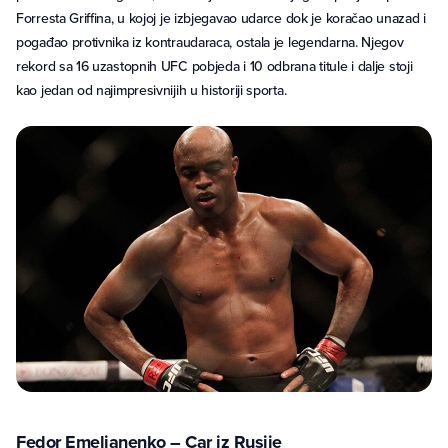
Forresta Griffina, u kojoj je izbjegavao udarce dok je koračao unazad i
pogađao protivnika iz kontraudaraca, ostala je legendarna. Njegov
rekord sa 16 uzastopnih UFC pobjeda i 10 odbrana titule i dalje stoji
kao jedan od najimpresivnijih u historiji sporta.
Fedor Emelianenko – Car iz Rusije