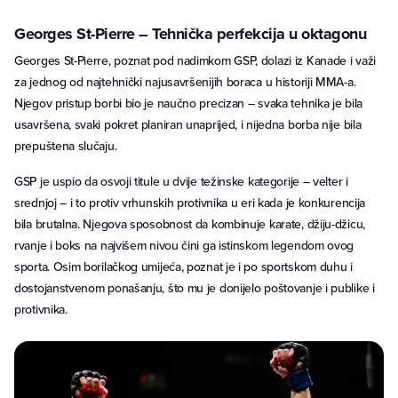
Georges St-Pierre – Tehnička perfekcija u oktagonu
Georges St-Pierre, poznat pod nadimkom GSP, dolazi iz Kanade i važi
za jednog od najtehnički najusavršenijih boraca u historiji MMA-a.
Njegov pristup borbi bio je naučno precizan – svaka tehnika je bila
usavršena, svaki pokret planiran unaprijed, i nijedna borba nije bila
prepuštena slučaju.
GSP je uspio da osvoji titule u dvije težinske kategorije – velter i
srednjoj – i to protiv vrhunskih protivnika u eri kada je konkurencija
bila brutalna. Njegova sposobnost da kombinuje karate, džiju-džicu,
rvanje i boks na najvišem nivou čini ga istinskom legendom ovog
sporta. Osim borilačkog umijeća, poznat je i po sportskom duhu i
dostojanstvenom ponašanju, što mu je donijelo poštovanje i publike i
protivnika.