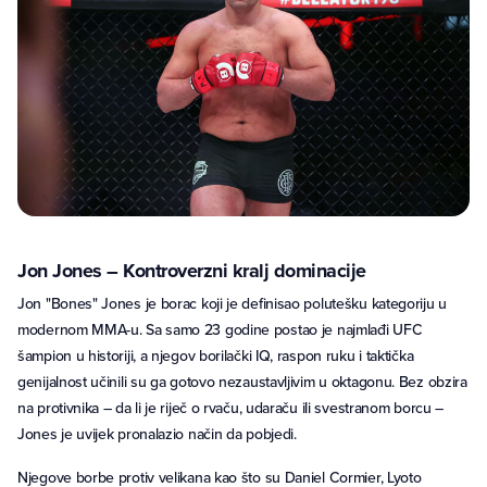
Jon Jones – Kontroverzni kralj dominacije
Jon "Bones" Jones je borac koji je definisao polutešku kategoriju u
modernom MMA-u. Sa samo 23 godine postao je najmlađi UFC
šampion u historiji, a njegov borilački IQ, raspon ruku i taktička
genijalnost učinili su ga gotovo nezaustavljivim u oktagonu. Bez obzira
na protivnika – da li je riječ o rvaču, udaraču ili svestranom borcu –
Jones je uvijek pronalazio način da pobjedi.
Njegove borbe protiv velikana kao što su Daniel Cormier, Lyoto