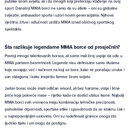
publike širom svijeta, ali i do mnogih koji preferiraju klađenje na ovaj
sport. Današnji MMA borci ne samo da su atlete – oni su globalne
zvijezde, ambasadori sporta i uzori novim generacijama. Njihova
vještina, žrtva i odlučnost uzdižu MMA iznad običnog sportskog
spektakla.
Šta razlikuje legendarne MMA borce od prosječnih?
Postoji mnogo talentovanih boraca, ali samo mali broj uspije da uđe u
MMA panteon besmrtnosti. Legende nisu definisane samo titulama
koje osvajaju, već i načinom na koji se bore, kako se ponašaju unutar i
van oktagona, i kako inspirišu fanove širom svijeta.
Jedan borac može imati odličan rekord, ali bez harizme, vizije i lične
priče koja pokreće mase – rijetko kada će dostići status ikone. Najbolji
MMA borci svih vremena imaju kombinaciju tehničke preciznosti,
psihološke otpornosti, sportske etike i sposobnosti da se istaknu čak i
u najnepovoljnijim uslovima. Oni su redefinisali granice onoga što
ljudsko tijelo i um mogu da postignu.