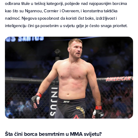
odbrana titule u teškoj kategoriji, pobjede nad najopasnijim borcima
kao što su Ngannou, Cormier i Overeem, i konstantna taktička
nadmoć. Njegova sposobnost da koristi čist boks, izdržljivost i
inteligenciju čini ga posebnim u svijetu gdje je često snaga prioritet.
Šta čini borca besmrtnim u MMA svijetu?