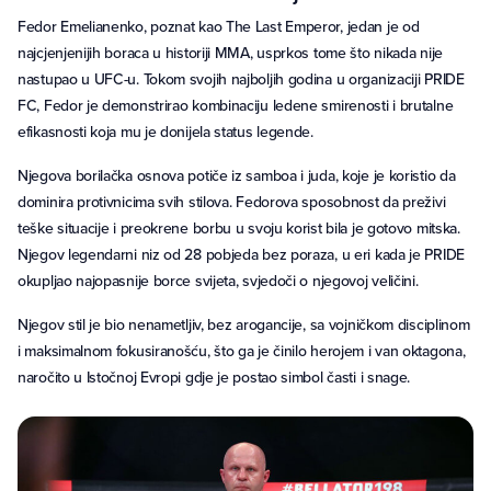
Fedor Emelianenko, poznat kao The Last Emperor, jedan je od
najcjenjenijih boraca u historiji MMA, usprkos tome što nikada nije
nastupao u UFC-u. Tokom svojih najboljih godina u organizaciji PRIDE
FC, Fedor je demonstrirao kombinaciju ledene smirenosti i brutalne
efikasnosti koja mu je donijela status legende.
Njegova borilačka osnova potiče iz samboa i juda, koje je koristio da
dominira protivnicima svih stilova. Fedorova sposobnost da preživi
teške situacije i preokrene borbu u svoju korist bila je gotovo mitska.
Njegov legendarni niz od 28 pobjeda bez poraza, u eri kada je PRIDE
okupljao najopasnije borce svijeta, svjedoči o njegovoj veličini.
Njegov stil je bio nenametljiv, bez arogancije, sa vojničkom disciplinom
i maksimalnom fokusiranošću, što ga je činilo herojem i van oktagona,
naročito u Istočnoj Evropi gdje je postao simbol časti i snage.