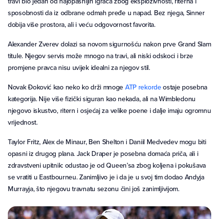
travi bio jedan od najopasnijih igrača zbog eksplozivnosti, riterna i
sposobnosti da iz odbrane odmah pređe u napad. Bez njega, Sinner
dobija više prostora, ali i veću odgovornost favorita.
Alexander Zverev dolazi sa novom sigurnošću nakon prve Grand Slam
titule. Njegov servis može mnogo na travi, ali niski odskoci i brze
promjene pravca nisu uvijek idealni za njegov stil.
Novak Đoković kao neko ko drži mnoge
ATP rekorde
ostaje posebna
kategorija. Nije više fizički siguran kao nekada, ali na Wimbledonu
njegovo iskustvo, ritern i osjećaj za velike poene i dalje imaju ogromnu
vrijednost.
Taylor Fritz, Alex de Minaur, Ben Shelton i Daniil Medvedev mogu biti
opasni iz drugog plana. Jack Draper je posebna domaća priča, ali i
zdravstveni upitnik: odustao je od Queen’sa zbog koljena i pokušava
se vratiti u Eastbourneu. Zanimljivo je i da je u svoj tim dodao Andyja
Murrayja, što njegovu travnatu sezonu čini još zanimljivijom.