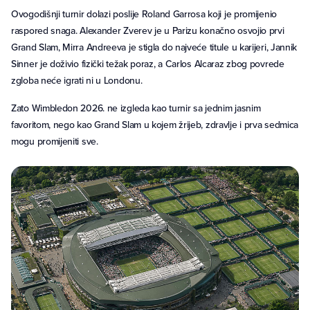
Ovogodišnji turnir dolazi poslije Roland Garrosa koji je promijenio
raspored snaga. Alexander Zverev je u Parizu konačno osvojio prvi
Grand Slam, Mirra Andreeva je stigla do najveće titule u karijeri, Jannik
Sinner je doživio fizički težak poraz, a Carlos Alcaraz zbog povrede
zgloba neće igrati ni u Londonu.
Zato Wimbledon 2026. ne izgleda kao turnir sa jednim jasnim
favoritom, nego kao Grand Slam u kojem žrijeb, zdravlje i prva sedmica
mogu promijeniti sve.