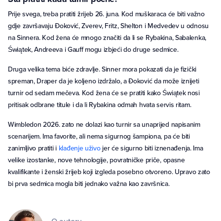
Prije svega, treba pratiti žrijeb 26. juna. Kod muškaraca će biti važno
gdje završavaju Đoković, Zverev, Fritz, Shelton i Medvedev u odnosu
na Sinnera. Kod žena će mnogo značiti da li se Rybakina, Sabalenka,
Świątek, Andreeva i Gauff mogu izbjeći do druge sedmice.
Druga velika tema biće zdravlje. Sinner mora pokazati da je fizički
spreman, Draper da je koljeno izdržalo, a Đoković da može iznijeti
turnir od sedam mečeva. Kod žena će se pratiti kako Świątek nosi
pritisak odbrane titule i da li Rybakina odmah hvata servis ritam.
Wimbledon 2026. zato ne dolazi kao turnir sa unaprijed napisanim
scenarijem. Ima favorite, ali nema sigurnog šampiona, pa će biti
zanimljivo pratiti i
klađenje uživo
jer će sigurno biti iznenađenja. Ima
velike izostanke, nove tehnologije, povratničke priče, opasne
kvalifikante i ženski žrijeb koji izgleda posebno otvoreno. Upravo zato
bi prva sedmica mogla biti jednako važna kao završnica.