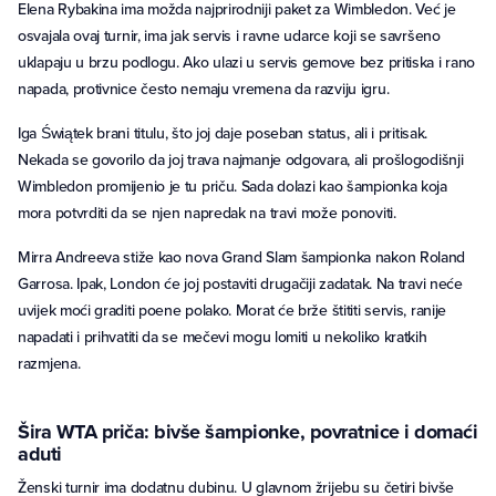
Elena Rybakina ima možda najprirodniji paket za Wimbledon. Već je
osvajala ovaj turnir, ima jak servis i ravne udarce koji se savršeno
uklapaju u brzu podlogu. Ako ulazi u servis gemove bez pritiska i rano
napada, protivnice često nemaju vremena da razviju igru.
Iga Świątek brani titulu, što joj daje poseban status, ali i pritisak.
Nekada se govorilo da joj trava najmanje odgovara, ali prošlogodišnji
Wimbledon promijenio je tu priču. Sada dolazi kao šampionka koja
mora potvrditi da se njen napredak na travi može ponoviti.
Mirra Andreeva stiže kao nova Grand Slam šampionka nakon Roland
Garrosa. Ipak, London će joj postaviti drugačiji zadatak. Na travi neće
uvijek moći graditi poene polako. Morat će brže štititi servis, ranije
napadati i prihvatiti da se mečevi mogu lomiti u nekoliko kratkih
razmjena.
Šira WTA priča: bivše šampionke, povratnice i domaći
aduti
Ženski turnir ima dodatnu dubinu. U glavnom žrijebu su četiri bivše