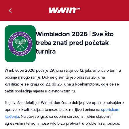
Wimbledon 2026 | Sve što
treba znati pred početak
turnira
Wimbledon 2026. počinje 29. juna i traje do 12. jula, ali priča o turniru
počinje mnogo ranije. Dok se glavni žrijeb održava 26. juna,
kvalifikacije se igraju od 22. do 25. juna u Roehamptonu, gdje će se
tražiti posljednja mjesta u glavnom turniru.
To je važan detalj, jer Wimbledon često dobije prve opasne autsajdere
upravo iz kvalifikacija, a to može biti zanimljivo i onima na
sportskom
klađenju
. Na travi se igrač sa dobrim servisom, niskim slajsom ili
agresivnim riternom može vrlo brzo pretvoriti u problem za nosioce.