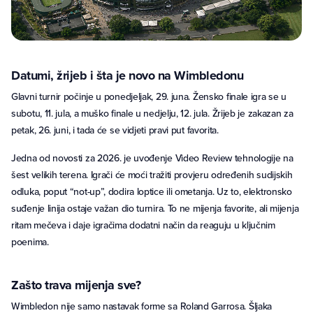
Datumi, žrijeb i šta je novo na Wimbledonu
Glavni turnir počinje u ponedjeljak, 29. juna. Žensko finale igra se u
subotu, 11. jula, a muško finale u nedjelju, 12. jula. Žrijeb je zakazan za
petak, 26. juni, i tada će se vidjeti pravi put favorita.
Jedna od novosti za 2026. je uvođenje Video Review tehnologije na
šest velikih terena. Igrači će moći tražiti provjeru određenih sudijskih
odluka, poput “not-up”, dodira loptice ili ometanja. Uz to, elektronsko
suđenje linija ostaje važan dio turnira. To ne mijenja favorite, ali mijenja
ritam mečeva i daje igračima dodatni način da reaguju u ključnim
poenima.
Zašto trava mijenja sve?
Wimbledon nije samo nastavak forme sa Roland Garrosa. Šljaka