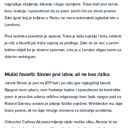
nagrađuje strpljenje, klizanje i duge razmjene. Trava traži prvi servis,
brzu reakciju i sposobnost da se poen završi čim se otvori prostor.
Zato igrač koji je briljirao u Parizu ne mora automatski izgledati isto u
Londonu.
Prva sedmica posebno je opasna. Trava je tada svježija i brža, odskok
je niži, a favoriti još traže osjećaj za podlogu. Zato će se već u prvim
kolima vidjeti ko je stvarno spreman, a ko je u London stigao samo sa
dobrim rankingom.
Muški favoriti: Sinner prvi izbor, ali ne bez rizika
Jannik Sinner je prvi na ATP listi i po stilu igre najlogičniji favorit.
Njegovi ravni udarci, rano hvatanje loptice i sposobnost da kontroliše
poen iz prva dva udarca odlično odgovaraju travi. Ipak, njegov pad na
Roland Garrosu ostavio je pitanje fizičke svježine. Wimbledon mu daje
kraće poene, ali ne daje mnogo vremena za skrivanje problema.
Odsustvo Carlosa Alcaraza mijenja cijelu mušku sliku. Alcaraz bi na