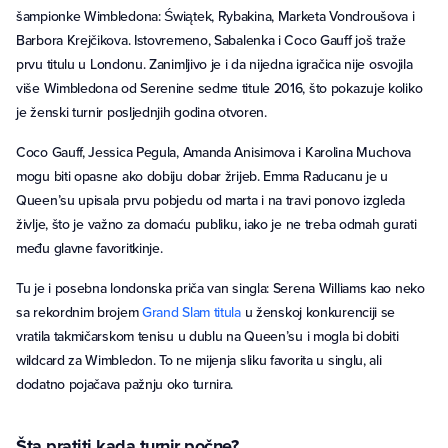
šampionke Wimbledona: Świątek, Rybakina, Marketa Vondroušova i
Barbora Krejčikova. Istovremeno, Sabalenka i Coco Gauff još traže
prvu titulu u Londonu. Zanimljivo je i da nijedna igračica nije osvojila
više Wimbledona od Serenine sedme titule 2016, što pokazuje koliko
je ženski turnir posljednjih godina otvoren.
Coco Gauff, Jessica Pegula, Amanda Anisimova i Karolina Muchova
mogu biti opasne ako dobiju dobar žrijeb. Emma Raducanu je u
Queen’su upisala prvu pobjedu od marta i na travi ponovo izgleda
življe, što je važno za domaću publiku, iako je ne treba odmah gurati
među glavne favoritkinje.
Tu je i posebna londonska priča van singla: Serena Williams kao neko
sa rekordnim brojem
Grand Slam titula
u ženskoj konkurenciji se
vratila takmičarskom tenisu u dublu na Queen’su i mogla bi dobiti
wildcard za Wimbledon. To ne mijenja sliku favorita u singlu, ali
dodatno pojačava pažnju oko turnira.
Šta pratiti kada turnir počne?