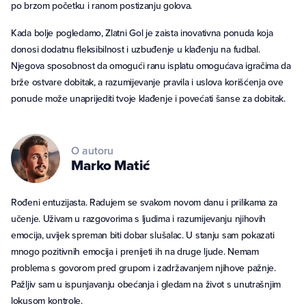
po brzom početku i ranom postizanju golova.
Kada bolje pogledamo, Zlatni Gol je zaista inovativna ponuda koja
donosi dodatnu fleksibilnost i uzbuđenje u klađenju na fudbal.
Njegova sposobnost da omogući ranu isplatu omogućava igračima da
brže ostvare dobitak, a razumijevanje pravila i uslova korišćenja ove
ponude može unaprijediti tvoje klađenje i povećati šanse za dobitak.
O autoru
Marko
Matić
Rođeni entuzijasta. Radujem se svakom novom danu i prilikama za
učenje. Uživam u razgovorima s ljudima i razumijevanju njihovih
emocija, uvijek spreman biti dobar slušalac. U stanju sam pokazati
mnogo pozitivnih emocija i prenijeti ih na druge ljude. Nemam
problema s govorom pred grupom i zadržavanjem njihove pažnje.
Pažljiv sam u ispunjavanju obećanja i gledam na život s unutrašnjim
lokusom kontrole.