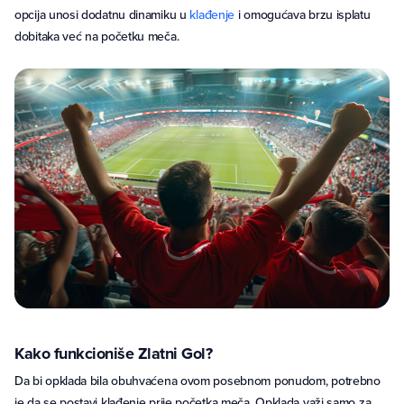
opcija unosi dodatnu dinamiku u
klađenje
i omogućava brzu isplatu
dobitaka već na početku meča.
Kako funkcioniše Zlatni Gol?
Da bi opklada bila obuhvaćena ovom posebnom ponudom, potrebno
je da se postavi klađenje prije početka meča. Opklada važi samo za