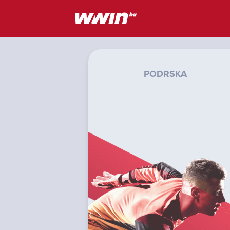
PODRSKA