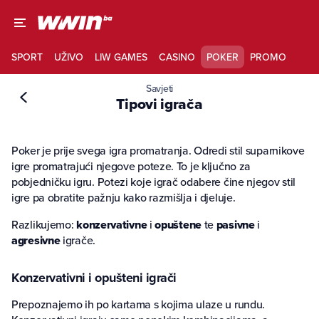
SPORT
UŽIVO
LIW GAMES
CASINO
POKER
PROMO
Savjeti
Tipovi igrača
Poker je prije svega igra promatranja. Odredi stil suparnikove
igre promatrajući njegove poteze. To je ključno za
pobjedničku igru. Potezi koje igrač odabere čine njegov stil
igre pa obratite pažnju kako razmišlja i djeluje.
Razlikujemo:
konzervativne
i
opuštene
te
pasivne
i
agresivne
igrače.
Konzervativni i opušteni igrači
Prepoznajemo ih po kartama s kojima ulaze u rundu.