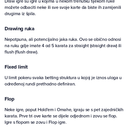
Draw igre su igre u kojima u nekom trenutku tijekom ruke
možete odbaciti neke ili sve svoje karte da biste ih zamijenili
drugima iz špila.
Drawing ruka
Nepotpuna, ali potencijalno jaka ruka. Ovo se obično odnosi
na ruku gdje imate 4 od 5 karata za straight (straight draw) ili
flush (flush draw).
Fixed limit
U limit pokeru svaka betting struktura u kojoj je iznos uloga u
određenoj rundi prethodno definiran.
Flop
Neke igre, poput Hold'em i Omahe, igraju se s pet zajedničkih
karata. Prve tri ove karte se dijele odjednom i zovu se flop.
Igre s flopom se zovu i Flop igre.