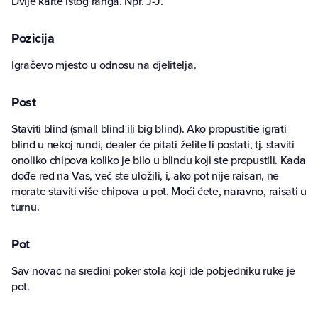
Dvije karte istog ranga. Npr. J-J.
Pozicija
Igračevo mjesto u odnosu na djelitelja.
Post
Staviti blind (small blind ili big blind). Ako propustitie igrati
blind u nekoj rundi, dealer će pitati želite li postati, tj. staviti
onoliko chipova koliko je bilo u blindu koji ste propustili. Kada
dođe red na Vas, već ste uložili, i, ako pot nije raisan, ne
morate staviti više chipova u pot. Moći ćete, naravno, raisati u
turnu.
Pot
Sav novac na sredini poker stola koji ide pobjedniku ruke je
pot.