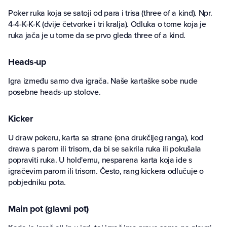
Poker ruka koja se satoji od para i trisa (three of a kind). Npr.
4-4-K-K-K (dvije četvorke i tri kralja). Odluka o tome koja je
ruka jača je u tome da se prvo gleda three of a kind.
Heads-up
Igra između samo dva igrača. Naše kartaške sobe nude
posebne heads-up stolove.
Kicker
U draw pokeru, karta sa strane (ona drukčijeg ranga), kod
drawa s parom ili trisom, da bi se sakrila ruka ili pokušala
popraviti ruka. U hold'emu, nesparena karta koja ide s
igračevim parom ili trisom. Često, rang kickera odlučuje o
pobjedniku pota.
Main pot (glavni pot)