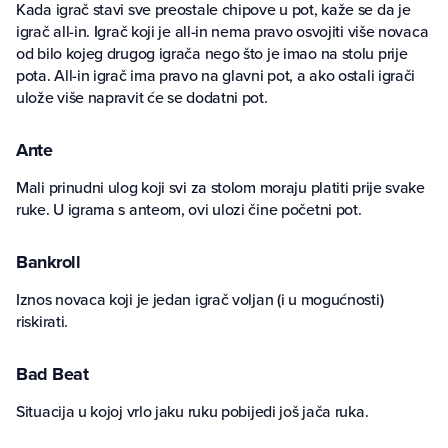
Kada igrač stavi sve preostale chipove u pot, kaže se da je
igrač all-in. Igrač koji je all-in nema pravo osvojiti više novaca
od bilo kojeg drugog igrača nego što je imao na stolu prije
pota. All-in igrač ima pravo na glavni pot, a ako ostali igrači
ulože više napravit će se dodatni pot.
Ante
Mali prinudni ulog koji svi za stolom moraju platiti prije svake
ruke. U igrama s anteom, ovi ulozi čine početni pot.
Bankroll
Iznos novaca koji je jedan igrač voljan (i u mogućnosti)
riskirati.
Bad Beat
Situacija u kojoj vrlo jaku ruku pobijedi još jača ruka.