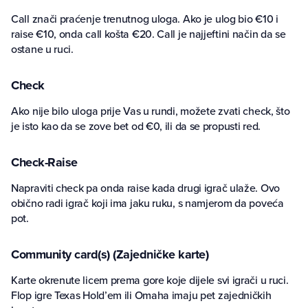
Call znači praćenje trenutnog uloga. Ako je ulog bio €10 i
raise €10, onda call košta €20. Call je najjeftini način da se
ostane u ruci.
Check
Ako nije bilo uloga prije Vas u rundi, možete zvati check, što
je isto kao da se zove bet od €0, ili da se propusti red.
Check-Raise
Napraviti check pa onda raise kada drugi igrač ulaže. Ovo
obično radi igrač koji ima jaku ruku, s namjerom da poveća
pot.
Community card(s) (Zajedničke karte)
Karte okrenute licem prema gore koje dijele svi igrači u ruci.
Flop igre Texas Hold’em ili Omaha imaju pet zajedničkih