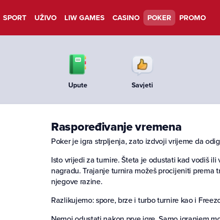
SPORT
UŽIVO
LIW GAMES
CASINO
POKER
PROMO
Upute
Savjeti
Raspoređivanje vremena
Poker je igra strpljenja, zato izdvoji vrijeme da odig
Isto vrijedi za turnire. Šteta je odustati kad vodiš ili
nagradu. Trajanje turnira možeš procijeniti prema t
njegove razine.
Razlikujemo: spore, brze i turbo turnire kao i Freez
Nemoj odustati nakon prve igre. Samo igranjem m